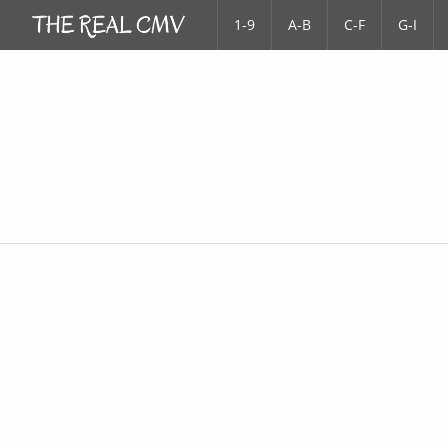
1-9
A-B
C-F
G-I