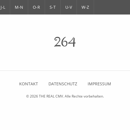
J-L
M-N
O-R
S-T
U-V
W-Z
264
KONTAKT
DATENSCHUTZ
IMPRESSUM
© 2026
THE REAL CMV
. Alle Rechte vorbehalten.