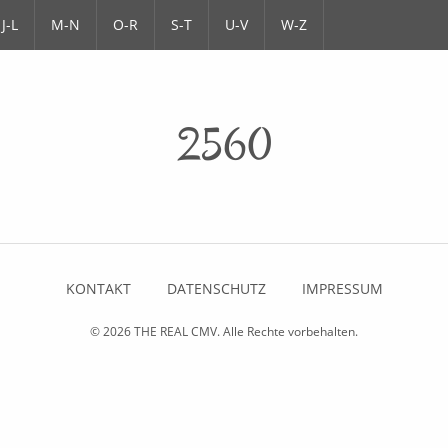
J-L
M-N
O-R
S-T
U-V
W-Z
2560
KONTAKT
DATENSCHUTZ
IMPRESSUM
© 2026
THE REAL CMV
. Alle Rechte vorbehalten.