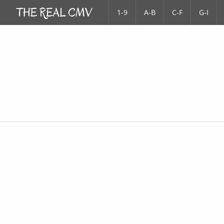
1-9
A-B
C-F
G-I