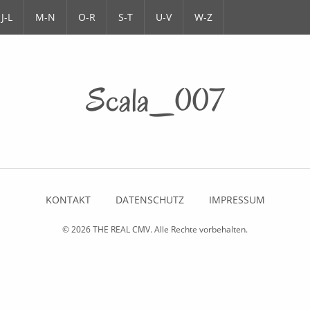
J-L
M-N
O-R
S-T
U-V
W-Z
Scala_007
KONTAKT
DATENSCHUTZ
IMPRESSUM
© 2026
THE REAL CMV
. Alle Rechte vorbehalten.