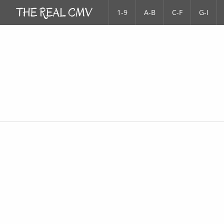
1-9
A-B
C-F
G-I