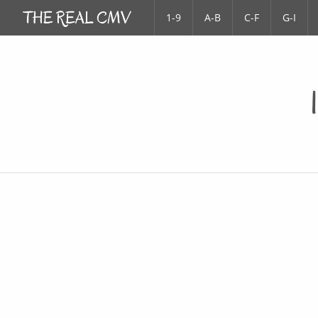
1-9
A-B
C-F
G-I