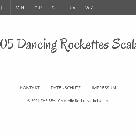
J-L
M-N
O-R
S-T
U-V
W-Z
105 Dancing Rockettes Scal
KONTAKT
DATENSCHUTZ
IMPRESSUM
© 2026
THE REAL CMV
. Alle Rechte vorbehalten.