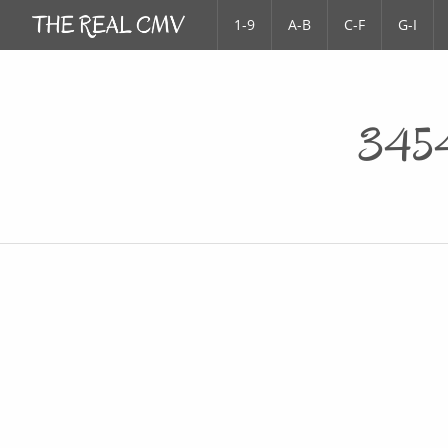
1-9
A-B
C-F
G-I
3454 