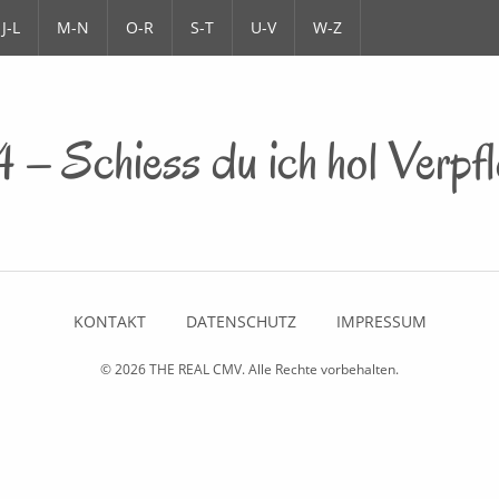
J-L
M-N
O-R
S-T
U-V
W-Z
– Schiess du ich hol Verpf
KONTAKT
DATENSCHUTZ
IMPRESSUM
© 2026
THE REAL CMV
. Alle Rechte vorbehalten.