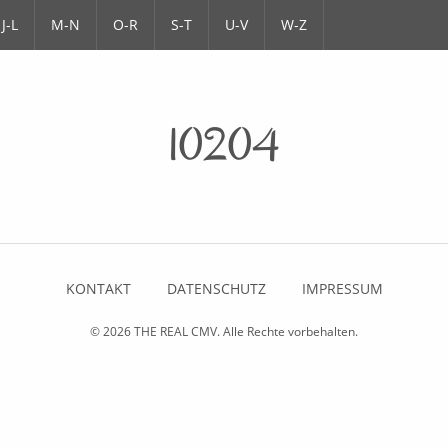
J-L
M-N
O-R
S-T
U-V
W-Z
10204
KONTAKT
DATENSCHUTZ
IMPRESSUM
© 2026
THE REAL CMV
. Alle Rechte vorbehalten.