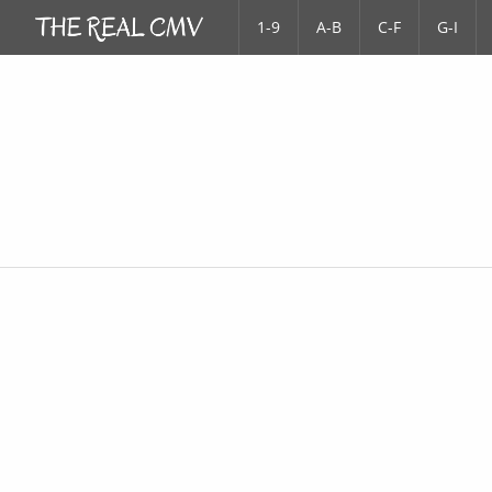
1-9
A-B
C-F
G-I