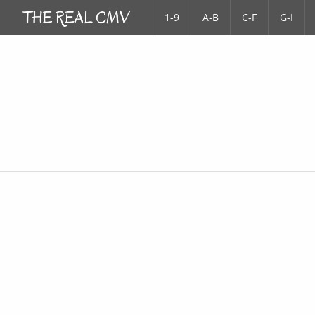
1-9
A-B
C-F
G-I