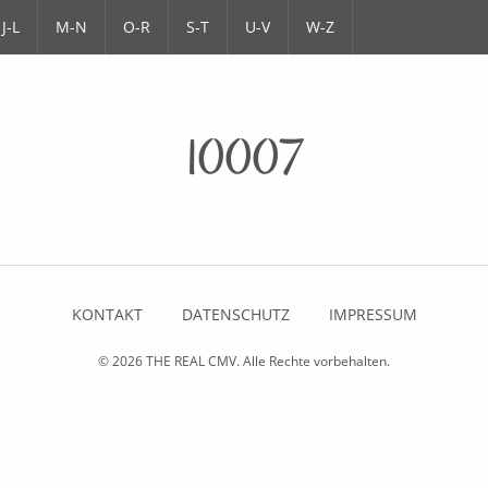
J-L
M-N
O-R
S-T
U-V
W-Z
10007
KONTAKT
DATENSCHUTZ
IMPRESSUM
© 2026
THE REAL CMV
. Alle Rechte vorbehalten.