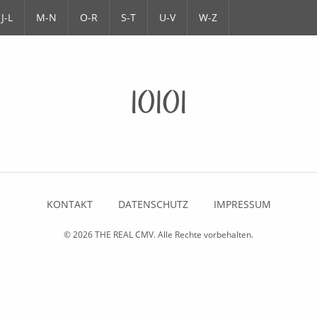
J-L
M-N
O-R
S-T
U-V
W-Z
10101
KONTAKT
DATENSCHUTZ
IMPRESSUM
© 2026
THE REAL CMV
. Alle Rechte vorbehalten.