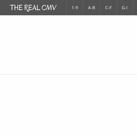
1-9
A-B
C-F
G-I