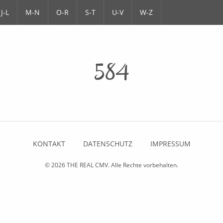
J-L
M-N
O-R
S-T
U-V
W-Z
584
KONTAKT
DATENSCHUTZ
IMPRESSUM
© 2026
THE REAL CMV
. Alle Rechte vorbehalten.