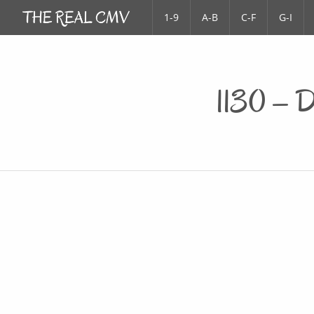
1-9
A-B
C-F
G-I
1130 – D