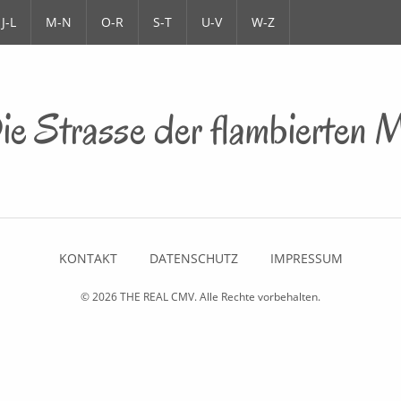
J-L
M-N
O-R
S-T
U-V
W-Z
ie Strasse der flambierten
KONTAKT
DATENSCHUTZ
IMPRESSUM
© 2026
THE REAL CMV
. Alle Rechte vorbehalten.