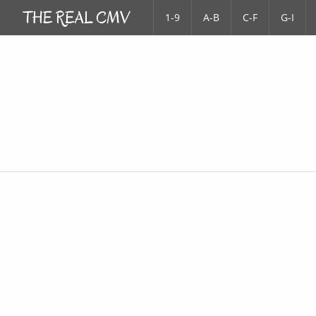
1-9
A-B
C-F
G-I