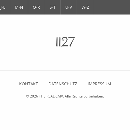
J-L
M-N
O-R
S-T
U-V
W-Z
1127
KONTAKT
DATENSCHUTZ
IMPRESSUM
© 2026
THE REAL CMV
. Alle Rechte vorbehalten.