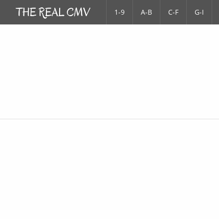
1-9
A-B
C-F
G-I