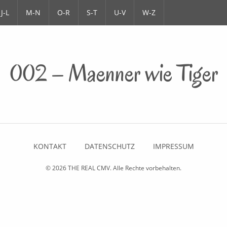
J-L
M-N
O-R
S-T
U-V
W-Z
002 – Maenner wie Tiger
KONTAKT
DATENSCHUTZ
IMPRESSUM
© 2026
THE REAL CMV
. Alle Rechte vorbehalten.