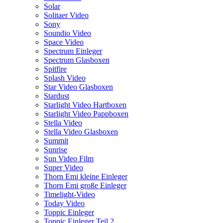
Solar
Solitaer Video
Sony
Soundio Video
Space Video
Spectrum Einleger
Spectrum Glasboxen
Spitfire
Splash Video
Star Video Glasboxen
Stardust
Starlight Video Hartboxen
Starlight Video Pappboxen
Stella Video
Stella Video Glasboxen
Summit
Sunrise
Sun Video Film
Super Video
Thorn Emi kleine Einleger
Thorn Emi große Einleger
Timelight-Video
Today Video
Toppic Einleger
Toppic Einleger Teil 2