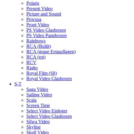
Polaris
Present Video
Picture and Sound
Procusa
Pront Video
PS Video Glasboxen
PS Video Pappboxen
Rainbows
RCA (Bullit)
RCA (graue Erstauflagen)
RCA (rot)
RCV
Rialto
Royal Film (S8)
Royal Video Glasboxen
S-T
Saga Video
Sailing Video
Scala
Screen Time
Select Video Einleger
Select Video Glasboxen
Silwa Video
Skyline
Skull Video