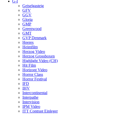
G-I
Geiselgasteig
GFV
GGV
Gloria
GMP
Greenwood
GMT
GVP Denmark
Heeres
Heimfilm
Herzog Video
Herzog Grossboxen
Highlight Video (CH)
Hit Film
Horizont Video
Horror Class
Horror Festival
IFD
IHV
Intercontinental
Interpathe
Intervision
IPM Video
ITT Contrast Einleger