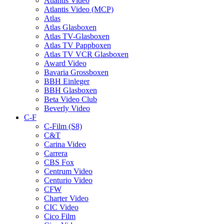
Atlantis Video
Atlantis Video (MCP)
Atlas
Atlas Glasboxen
Atlas TV-Glasboxen
Atlas TV Pappboxen
Atlas TV VCR Glasboxen
Award Video
Bavaria Grossboxen
BBH Einleger
BBH Glasboxen
Beta Video Club
Beverly Video
C-F
C-Film (S8)
C&T
Carina Video
Carrera
CBS Fox
Centrum Video
Centurio Video
CFW
Charter Video
CIC Video
Cico Film