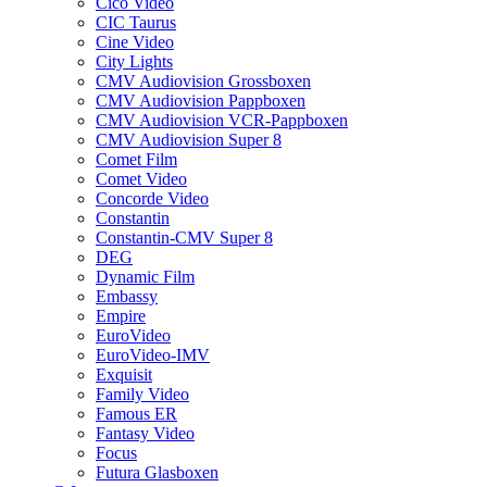
Cico Video
CIC Taurus
Cine Video
City Lights
CMV Audiovision Grossboxen
CMV Audiovision Pappboxen
CMV Audiovision VCR-Pappboxen
CMV Audiovision Super 8
Comet Film
Comet Video
Concorde Video
Constantin
Constantin-CMV Super 8
DEG
Dynamic Film
Embassy
Empire
EuroVideo
EuroVideo-IMV
Exquisit
Family Video
Famous ER
Fantasy Video
Focus
Futura Glasboxen