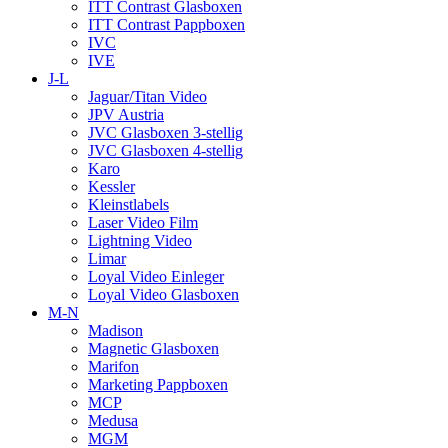
ITT Contrast Glasboxen
ITT Contrast Pappboxen
IVC
IVE
J-L
Jaguar/Titan Video
JPV Austria
JVC Glasboxen 3-stellig
JVC Glasboxen 4-stellig
Karo
Kessler
Kleinstlabels
Laser Video Film
Lightning Video
Limar
Loyal Video Einleger
Loyal Video Glasboxen
M-N
Madison
Magnetic Glasboxen
Marifon
Marketing Pappboxen
MCP
Medusa
MGM