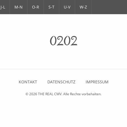
J-L
M-N
O-R
S-T
U-V
W-Z
0202
KONTAKT
DATENSCHUTZ
IMPRESSUM
© 2026
THE REAL CMV
. Alle Rechte vorbehalten.