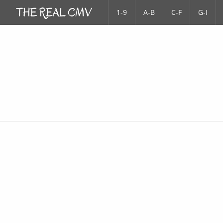
1-9
A-B
C-F
G-I