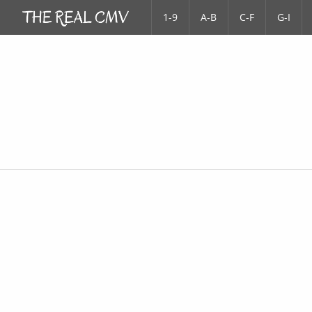
1-9
A-B
C-F
G-I