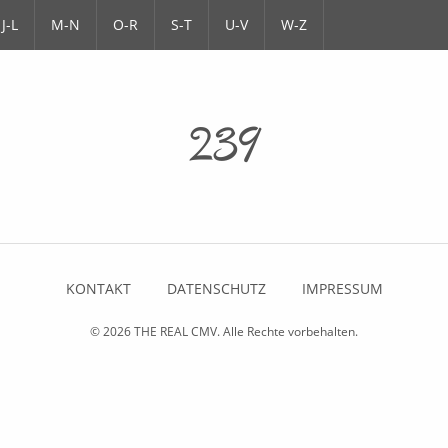
J-L
M-N
O-R
S-T
U-V
W-Z
239
KONTAKT
DATENSCHUTZ
IMPRESSUM
© 2026
THE REAL CMV
. Alle Rechte vorbehalten.