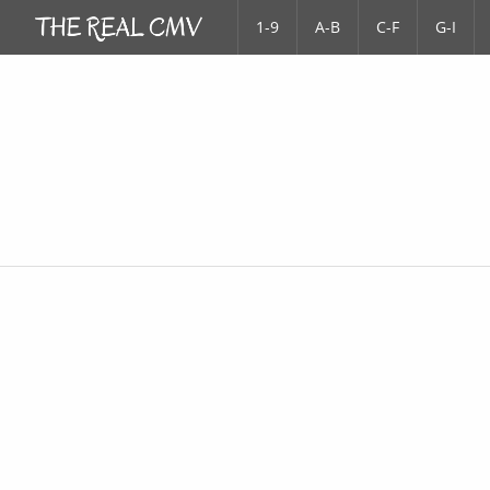
1-9
A-B
C-F
G-I