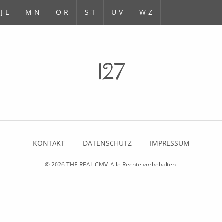
J-L
M-N
O-R
S-T
U-V
W-Z
127
KONTAKT
DATENSCHUTZ
IMPRESSUM
© 2026
THE REAL CMV
. Alle Rechte vorbehalten.