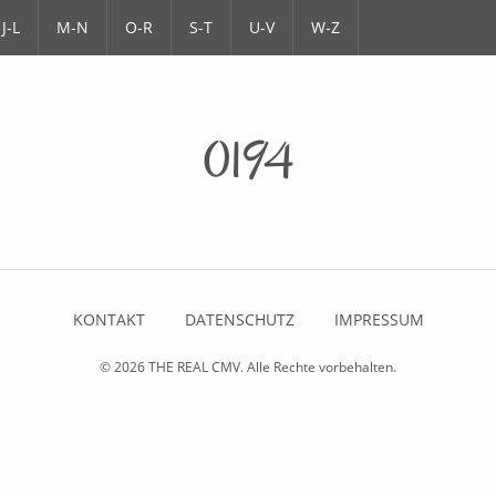
J-L
M-N
O-R
S-T
U-V
W-Z
0194
KONTAKT
DATENSCHUTZ
IMPRESSUM
© 2026
THE REAL CMV
. Alle Rechte vorbehalten.