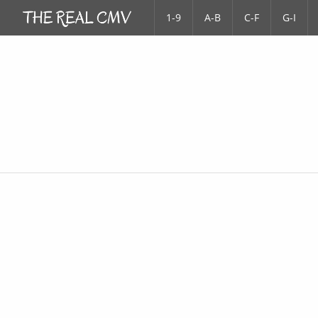
1-9
A-B
C-F
G-I