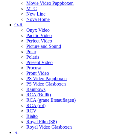
Movie Video Pappboxen
MTC
New Line
Nova Home
O-R
Onyx Video
Pacific Video
Perfect Video
Picture and Sound
Polar
Polaris
Present Video
Procusa
Pront Video
PS Video Pappboxen
PS Video Glasboxen
Rainbows
RCA (Bullit)
RCA (graue Erstauflagen)
RCA (rot)
RCV
Rialto
Royal Film (S8)
Royal Video Glasboxen
S-T