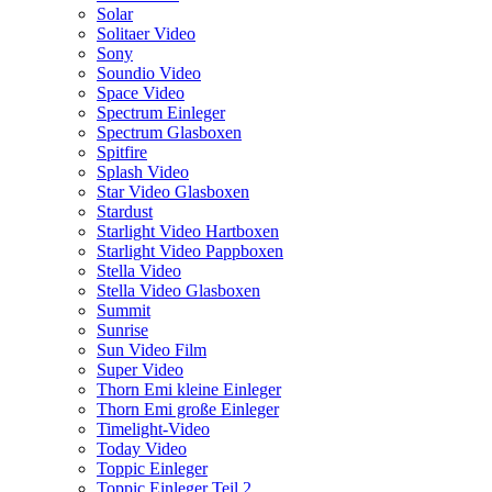
Solar
Solitaer Video
Sony
Soundio Video
Space Video
Spectrum Einleger
Spectrum Glasboxen
Spitfire
Splash Video
Star Video Glasboxen
Stardust
Starlight Video Hartboxen
Starlight Video Pappboxen
Stella Video
Stella Video Glasboxen
Summit
Sunrise
Sun Video Film
Super Video
Thorn Emi kleine Einleger
Thorn Emi große Einleger
Timelight-Video
Today Video
Toppic Einleger
Toppic Einleger Teil 2