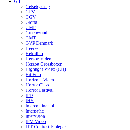
G-I
Geiselgasteig
GFV
GGV
Gloria
GMP
Greenwood
GMT
GVP Denmark
Heeres
Heimfilm
Herzog Video
Herzog Grossboxen
Highlight Video (CH)
Hit Film
Horizont Video
Horror Class
Horror Festival
IFD
IHV
Intercontinental
Interpathe
Intervision
IPM Video
ITT Contrast Einleger