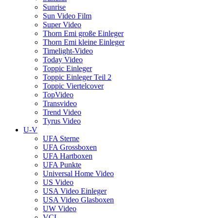
Sunrise
Sun Video Film
Super Video
Thorn Emi große Einleger
Thorn Emi kleine Einleger
Timelight-Video
Today Video
Toppic Einleger
Toppic Einleger Teil 2
Toppic Viertelcover
TopVideo
Transvideo
Trend Video
Tyrus Video
U-V
UFA Sterne
UFA Grossboxen
UFA Hartboxen
UFA Punkte
Universal Home Video
US Video
USA Video Einleger
USA Video Glasboxen
UW Video
VCL