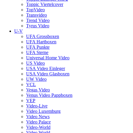
Toppic Viertelcover
TopVideo
Transvideo
Trend Video
Tyrus Video
U-V
UFA Grossboxen
UFA Hartboxen
UFA Punkte
UFA Sterne
Universal Home Video
US Video
USA Video Einleger
USA Video Glasboxen
UW Video
VCL
Vegas Video
Venus Video Pappboxen
VEP
Video-Live
Video Luxemburg
Video News
Video Palace
Video-World
Video World