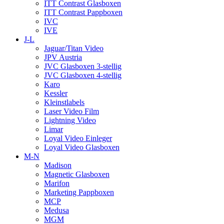
ITT Contrast Glasboxen
ITT Contrast Pappboxen
IVC
IVE
J-L
Jaguar/Titan Video
JPV Austria
JVC Glasboxen 3-stellig
JVC Glasboxen 4-stellig
Karo
Kessler
Kleinstlabels
Laser Video Film
Lightning Video
Limar
Loyal Video Einleger
Loyal Video Glasboxen
M-N
Madison
Magnetic Glasboxen
Marifon
Marketing Pappboxen
MCP
Medusa
MGM