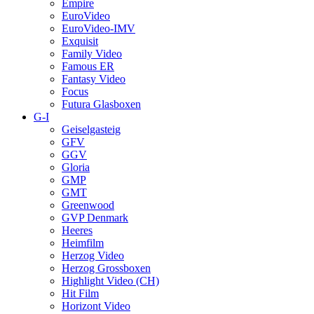
Empire
EuroVideo
EuroVideo-IMV
Exquisit
Family Video
Famous ER
Fantasy Video
Focus
Futura Glasboxen
G-I
Geiselgasteig
GFV
GGV
Gloria
GMP
GMT
Greenwood
GVP Denmark
Heeres
Heimfilm
Herzog Video
Herzog Grossboxen
Highlight Video (CH)
Hit Film
Horizont Video