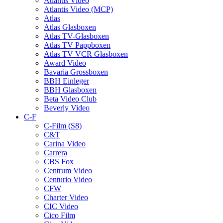
Atlantis Video
Atlantis Video (MCP)
Atlas
Atlas Glasboxen
Atlas TV-Glasboxen
Atlas TV Pappboxen
Atlas TV VCR Glasboxen
Award Video
Bavaria Grossboxen
BBH Einleger
BBH Glasboxen
Beta Video Club
Beverly Video
C-F
C-Film (S8)
C&T
Carina Video
Carrera
CBS Fox
Centrum Video
Centurio Video
CFW
Charter Video
CIC Video
Cico Film