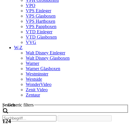
VPH Grossboxen
VPO
VPS Einleger
VPS Glasboxen
VPS Hartboxen
VPS Pappboxen
VTD Einleger
VTD Glasboxen
VVG
W-Z
Walt Disney Einleger
Walt Disney Glasboxen
Warner
Warner Glasboxen
Westminster
Westside
WonderVideo
Zenit Video
Zentaur
Search
Generic filters
124