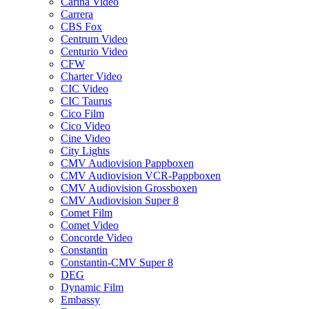
Carina Video
Carrera
CBS Fox
Centrum Video
Centurio Video
CFW
Charter Video
CIC Video
CIC Taurus
Cico Film
Cico Video
Cine Video
City Lights
CMV Audiovision Pappboxen
CMV Audiovision VCR-Pappboxen
CMV Audiovision Grossboxen
CMV Audiovision Super 8
Comet Film
Comet Video
Concorde Video
Constantin
Constantin-CMV Super 8
DEG
Dynamic Film
Embassy