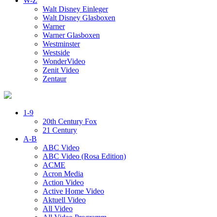
W-Z
Walt Disney Einleger
Walt Disney Glasboxen
Warner
Warner Glasboxen
Westminster
Westside
WonderVideo
Zenit Video
Zentaur
1-9
20th Century Fox
21 Century
A-B
ABC Video
ABC Video (Rosa Edition)
ACME
Acron Media
Action Video
Active Home Video
Aktuell Video
All Video