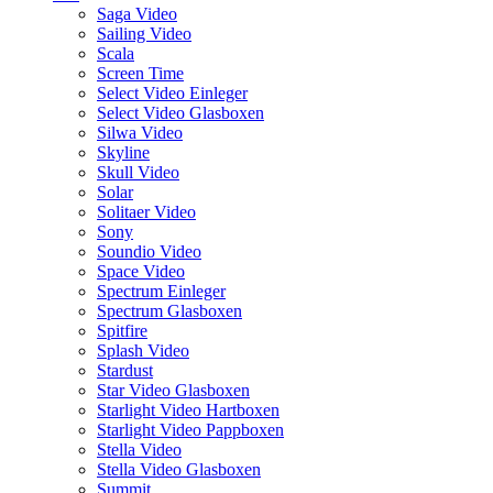
Saga Video
Sailing Video
Scala
Screen Time
Select Video Einleger
Select Video Glasboxen
Silwa Video
Skyline
Skull Video
Solar
Solitaer Video
Sony
Soundio Video
Space Video
Spectrum Einleger
Spectrum Glasboxen
Spitfire
Splash Video
Stardust
Star Video Glasboxen
Starlight Video Hartboxen
Starlight Video Pappboxen
Stella Video
Stella Video Glasboxen
Summit