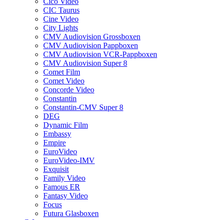
Cico Video
CIC Taurus
Cine Video
City Lights
CMV Audiovision Grossboxen
CMV Audiovision Pappboxen
CMV Audiovision VCR-Pappboxen
CMV Audiovision Super 8
Comet Film
Comet Video
Concorde Video
Constantin
Constantin-CMV Super 8
DEG
Dynamic Film
Embassy
Empire
EuroVideo
EuroVideo-IMV
Exquisit
Family Video
Famous ER
Fantasy Video
Focus
Futura Glasboxen