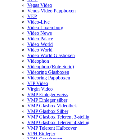
Vegas Video
Venus Video Pappboxen
VEP
Video-Live
Video Luxemburg
Video News
Video Palace
Video-World
Video World
Video World Glasboxen
Videophon
Videophon (Rote Serie)
Videoring Glasboxen
Videoring Pappboxen
VIP Video
Virgin Video
VMP Einleger weiss
VMP Einleger silber
VMP Glasbox Videothek
VMP Glasbox Silber
VMP Glasbox Telerent 3-stellig
VMP Glasbox Telerent 4-stellig
VMP Telerent Halbcover
VPH Einleger