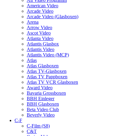
All Video Programm
American Video
Arcade Video
Arcade Video (Glasboxen)
Arena
Arrow Video
Ascot Video
Atlanta Video
Atlantis Glasbox
Atlantis Video
Atlantis Video (MCP)
Atlas
Atlas Glasboxen
Atlas TV-Glasboxen
Atlas TV Pappboxen
Atlas TV VCR Glasboxen
Award Video
Bavaria Grossboxen
BBH Einleger
BBH Glasboxen
Beta Video Club
Beverly Video
C-F
C-Film (S8)
C&T