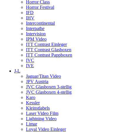
Horror Class
Horror Festival
IFD
IHV
Intercontinental
Interpathe
Intervision
IPM Video
ITT Contrast Einleger
ITT Contrast Glasboxen
ITT Contrast Pappboxen
IVC
IVE
J-L
Jaguar/Titan Video
JPV Austria
JVC Glasboxen 3-stellig
JVC Glasboxen 4-stellig
Karo
Kessler
Kleinstlabels
Laser Video Film
Lightning Video
Limar
Loyal Video Einleger