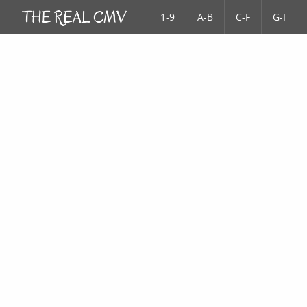
1-9
A-B
C-F
G-I