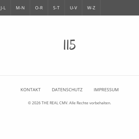
J-L
M-N
O-R
S-T
U-V
W-Z
115
KONTAKT
DATENSCHUTZ
IMPRESSUM
© 2026
THE REAL CMV
. Alle Rechte vorbehalten.