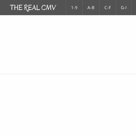
1-9
A-B
C-F
G-I