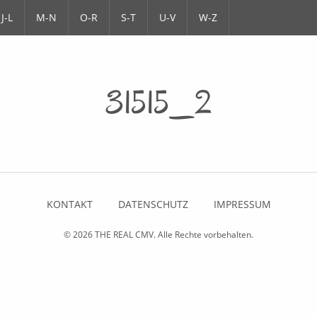
J-L
M-N
O-R
S-T
U-V
W-Z
31515_2
KONTAKT
DATENSCHUTZ
IMPRESSUM
© 2026
THE REAL CMV
. Alle Rechte vorbehalten.