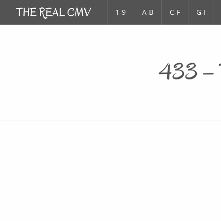
1-9
A-B
C-F
G-I
433 – D