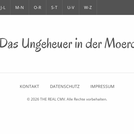
J-L
M-N
O-R
S-T
U-V
W-Z
as Ungeheuer in der Moerd
KONTAKT
DATENSCHUTZ
IMPRESSUM
© 2026
THE REAL CMV
. Alle Rechte vorbehalten.