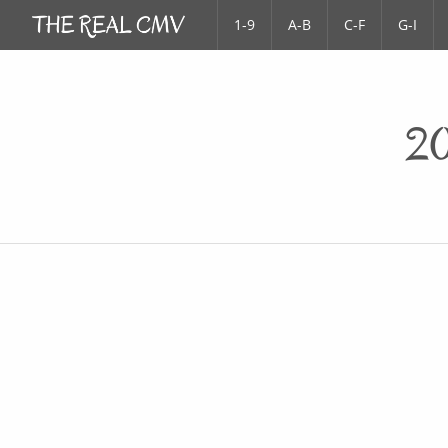
1-9
A-B
C-F
G-I
20