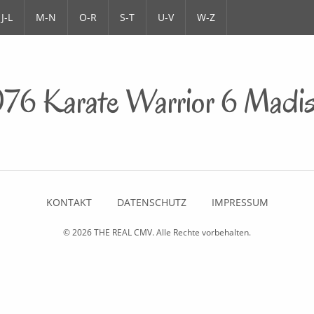
J-L
M-N
O-R
S-T
U-V
W-Z
76 Karate Warrior 6 Madi
KONTAKT
DATENSCHUTZ
IMPRESSUM
© 2026
THE REAL CMV
. Alle Rechte vorbehalten.