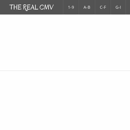
1-9
A-B
C-F
G-I