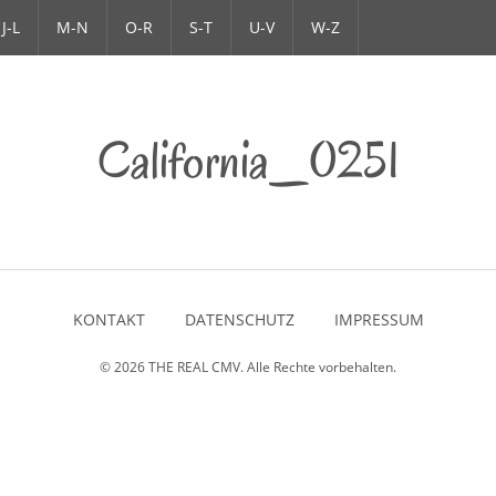
J-L
M-N
O-R
S-T
U-V
W-Z
California_0251
KONTAKT
DATENSCHUTZ
IMPRESSUM
© 2026
THE REAL CMV
. Alle Rechte vorbehalten.