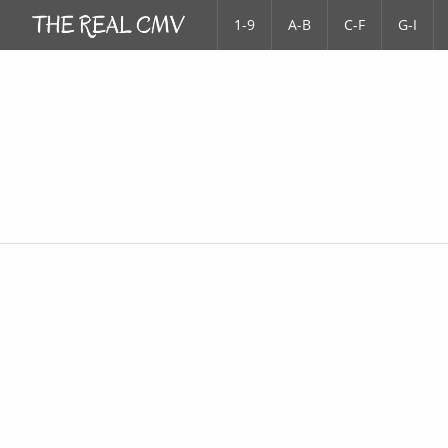
1-9
A-B
C-F
G-I