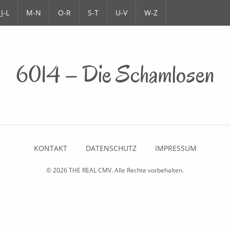
J-L
M-N
O-R
S-T
U-V
W-Z
6014 – Die Schamlosen
KONTAKT
DATENSCHUTZ
IMPRESSUM
© 2026
THE REAL CMV
. Alle Rechte vorbehalten.