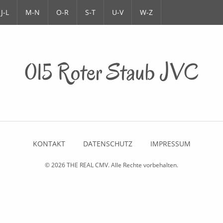
J-L
M-N
O-R
S-T
U-V
W-Z
015 Roter Staub JVC
KONTAKT
DATENSCHUTZ
IMPRESSUM
© 2026
THE REAL CMV
. Alle Rechte vorbehalten.