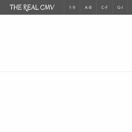
1-9
A-B
C-F
G-I