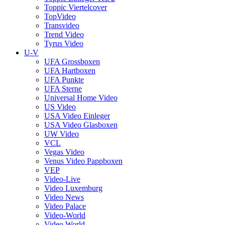
Toppic Viertelcover
TopVideo
Transvideo
Trend Video
Tyrus Video
U-V
UFA Grossboxen
UFA Hartboxen
UFA Punkte
UFA Sterne
Universal Home Video
US Video
USA Video Einleger
USA Video Glasboxen
UW Video
VCL
Vegas Video
Venus Video Pappboxen
VEP
Video-Live
Video Luxemburg
Video News
Video Palace
Video-World
Video World