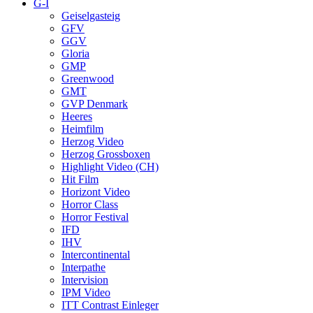
G-I
Geiselgasteig
GFV
GGV
Gloria
GMP
Greenwood
GMT
GVP Denmark
Heeres
Heimfilm
Herzog Video
Herzog Grossboxen
Highlight Video (CH)
Hit Film
Horizont Video
Horror Class
Horror Festival
IFD
IHV
Intercontinental
Interpathe
Intervision
IPM Video
ITT Contrast Einleger