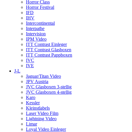
Horror Class
Horror Festival
IFD
IHV
Intercontinental
Interpathe
Intervision
IPM Video
ITT Contrast Einleger
ITT Contrast Glasboxen
ITT Contrast Pappboxen
IVC
IVE
J-L
Jaguar/Titan Video
JPV Austria
JVC Glasboxen 3-stellig
JVC Glasboxen 4-stellig
Karo
Kessler
Kleinstlabels
Laser Video Film
Lightning Video
Limar
Loyal Video Einleger