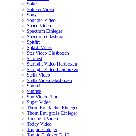
Solar
Solitaer Video
Sony
Soundio Video
Space Video
Spectrum Einleger
Spectrum Glasboxen
Spitfire
Splash Video
Star Video Glasboxen
Stardust
Starlight Video Hartboxen
Starlight Video Pappboxen
Stella Video
Stella Video Glasboxen
Summit
Sunrise
Sun Video Film
Super Video
Thorn Emi kleine Einleger
Thorn Emi große Einleger
Timelight-Video
Today Video
Toppic Einleger
Toppic Einleger Teil 2