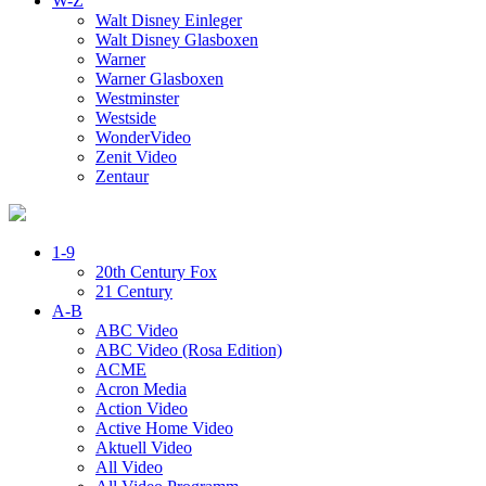
W-Z
Walt Disney Einleger
Walt Disney Glasboxen
Warner
Warner Glasboxen
Westminster
Westside
WonderVideo
Zenit Video
Zentaur
1-9
20th Century Fox
21 Century
A-B
ABC Video
ABC Video (Rosa Edition)
ACME
Acron Media
Action Video
Active Home Video
Aktuell Video
All Video