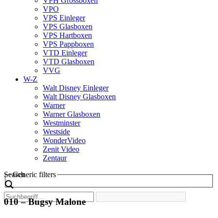
VPH Grossboxen
VPO
VPS Einleger
VPS Glasboxen
VPS Hartboxen
VPS Pappboxen
VTD Einleger
VTD Glasboxen
VVG
W-Z
Walt Disney Einleger
Walt Disney Glasboxen
Warner
Warner Glasboxen
Westminster
Westside
WonderVideo
Zenit Video
Zentaur
Search
Generic filters
010 – Bugsy Malone