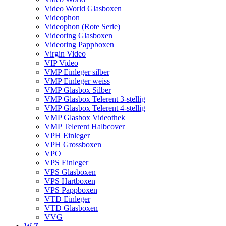
Video World Glasboxen
Videophon
Videophon (Rote Serie)
Videoring Glasboxen
Videoring Pappboxen
Virgin Video
VIP Video
VMP Einleger silber
VMP Einleger weiss
VMP Glasbox Silber
VMP Glasbox Telerent 3-stellig
VMP Glasbox Telerent 4-stellig
VMP Glasbox Videothek
VMP Telerent Halbcover
VPH Einleger
VPH Grossboxen
VPO
VPS Einleger
VPS Glasboxen
VPS Hartboxen
VPS Pappboxen
VTD Einleger
VTD Glasboxen
VVG