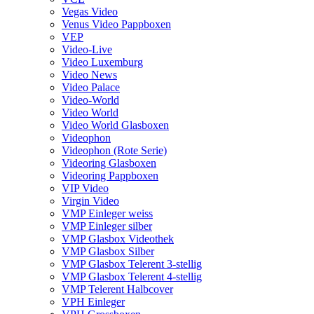
Vegas Video
Venus Video Pappboxen
VEP
Video-Live
Video Luxemburg
Video News
Video Palace
Video-World
Video World
Video World Glasboxen
Videophon
Videophon (Rote Serie)
Videoring Glasboxen
Videoring Pappboxen
VIP Video
Virgin Video
VMP Einleger weiss
VMP Einleger silber
VMP Glasbox Videothek
VMP Glasbox Silber
VMP Glasbox Telerent 3-stellig
VMP Glasbox Telerent 4-stellig
VMP Telerent Halbcover
VPH Einleger