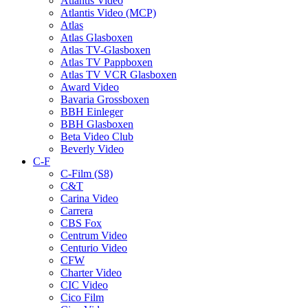
Atlantis Video
Atlantis Video (MCP)
Atlas
Atlas Glasboxen
Atlas TV-Glasboxen
Atlas TV Pappboxen
Atlas TV VCR Glasboxen
Award Video
Bavaria Grossboxen
BBH Einleger
BBH Glasboxen
Beta Video Club
Beverly Video
C-F
C-Film (S8)
C&T
Carina Video
Carrera
CBS Fox
Centrum Video
Centurio Video
CFW
Charter Video
CIC Video
Cico Film