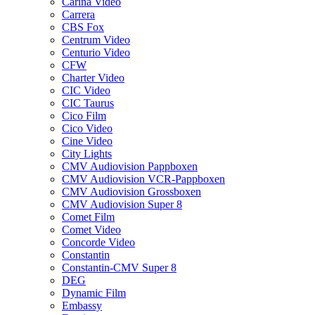
Carina Video
Carrera
CBS Fox
Centrum Video
Centurio Video
CFW
Charter Video
CIC Video
CIC Taurus
Cico Film
Cico Video
Cine Video
City Lights
CMV Audiovision Pappboxen
CMV Audiovision VCR-Pappboxen
CMV Audiovision Grossboxen
CMV Audiovision Super 8
Comet Film
Comet Video
Concorde Video
Constantin
Constantin-CMV Super 8
DEG
Dynamic Film
Embassy