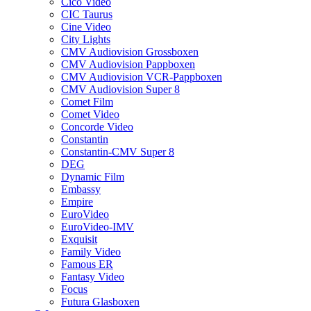
Cico Video
CIC Taurus
Cine Video
City Lights
CMV Audiovision Grossboxen
CMV Audiovision Pappboxen
CMV Audiovision VCR-Pappboxen
CMV Audiovision Super 8
Comet Film
Comet Video
Concorde Video
Constantin
Constantin-CMV Super 8
DEG
Dynamic Film
Embassy
Empire
EuroVideo
EuroVideo-IMV
Exquisit
Family Video
Famous ER
Fantasy Video
Focus
Futura Glasboxen