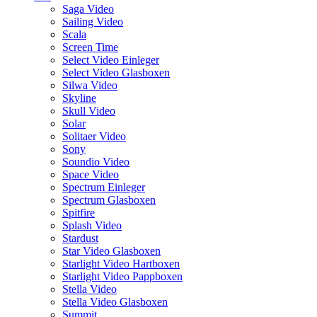
Saga Video
Sailing Video
Scala
Screen Time
Select Video Einleger
Select Video Glasboxen
Silwa Video
Skyline
Skull Video
Solar
Solitaer Video
Sony
Soundio Video
Space Video
Spectrum Einleger
Spectrum Glasboxen
Spitfire
Splash Video
Stardust
Star Video Glasboxen
Starlight Video Hartboxen
Starlight Video Pappboxen
Stella Video
Stella Video Glasboxen
Summit