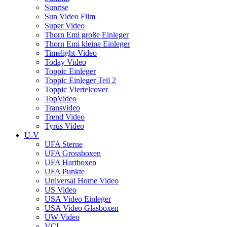
Sunrise
Sun Video Film
Super Video
Thorn Emi große Einleger
Thorn Emi kleine Einleger
Timelight-Video
Today Video
Toppic Einleger
Toppic Einleger Teil 2
Toppic Viertelcover
TopVideo
Transvideo
Trend Video
Tyrus Video
U-V
UFA Sterne
UFA Grossboxen
UFA Hartboxen
UFA Punkte
Universal Home Video
US Video
USA Video Einleger
USA Video Glasboxen
UW Video
VCL