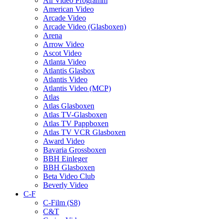
All Video Programm
American Video
Arcade Video
Arcade Video (Glasboxen)
Arena
Arrow Video
Ascot Video
Atlanta Video
Atlantis Glasbox
Atlantis Video
Atlantis Video (MCP)
Atlas
Atlas Glasboxen
Atlas TV-Glasboxen
Atlas TV Pappboxen
Atlas TV VCR Glasboxen
Award Video
Bavaria Grossboxen
BBH Einleger
BBH Glasboxen
Beta Video Club
Beverly Video
C-F
C-Film (S8)
C&T