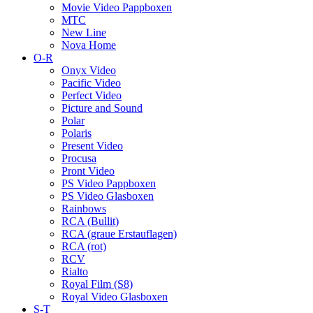
Movie Video Pappboxen
MTC
New Line
Nova Home
O-R
Onyx Video
Pacific Video
Perfect Video
Picture and Sound
Polar
Polaris
Present Video
Procusa
Pront Video
PS Video Pappboxen
PS Video Glasboxen
Rainbows
RCA (Bullit)
RCA (graue Erstauflagen)
RCA (rot)
RCV
Rialto
Royal Film (S8)
Royal Video Glasboxen
S-T