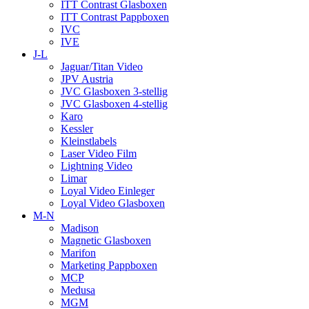
ITT Contrast Glasboxen
ITT Contrast Pappboxen
IVC
IVE
J-L
Jaguar/Titan Video
JPV Austria
JVC Glasboxen 3-stellig
JVC Glasboxen 4-stellig
Karo
Kessler
Kleinstlabels
Laser Video Film
Lightning Video
Limar
Loyal Video Einleger
Loyal Video Glasboxen
M-N
Madison
Magnetic Glasboxen
Marifon
Marketing Pappboxen
MCP
Medusa
MGM