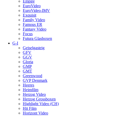
Empire
EuroVideo
EuroVideo-IMV
Exquisit
Family Video
Famous ER
Fantasy Video
Focus
Futura Glasboxen
G-I
Geiselgasteig
GFV
GGV
Gloria
GMP
GMT
Greenwood
GVP Denmark
Heeres
Heimfilm
Herzog Video
Herzog Grossboxen
Highlight Video (CH)
Hit Film
Horizont Video