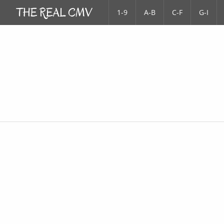
1-9
A-B
C-F
G-I