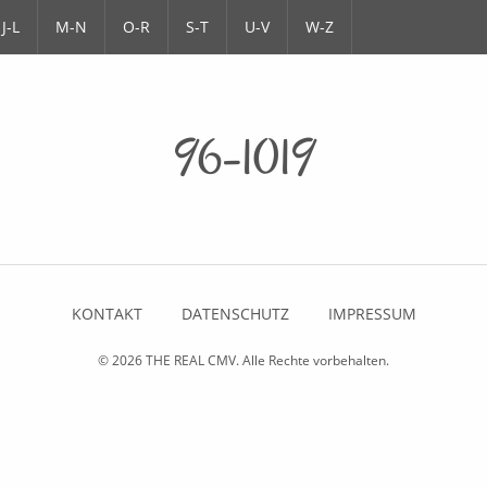
J-L
M-N
O-R
S-T
U-V
W-Z
96-1019
KONTAKT
DATENSCHUTZ
IMPRESSUM
© 2026
THE REAL CMV
. Alle Rechte vorbehalten.