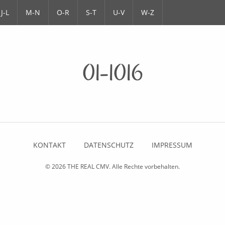
J-L
M-N
O-R
S-T
U-V
W-Z
01-1016
KONTAKT
DATENSCHUTZ
IMPRESSUM
© 2026
THE REAL CMV
. Alle Rechte vorbehalten.