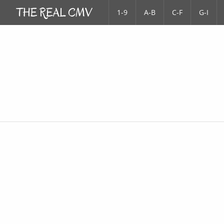
1-9
A-B
C-F
G-I