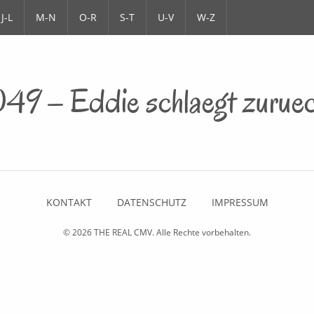
J-L
M-N
O-R
S-T
U-V
W-Z
049 – Eddie schlaegt zurue
KONTAKT
DATENSCHUTZ
IMPRESSUM
© 2026
THE REAL CMV
. Alle Rechte vorbehalten.