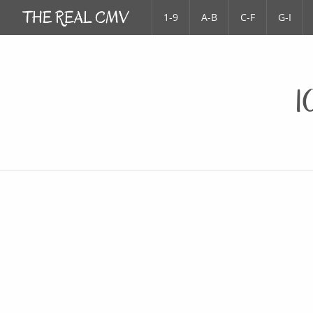
1-9
A-B
C-F
G-I
1