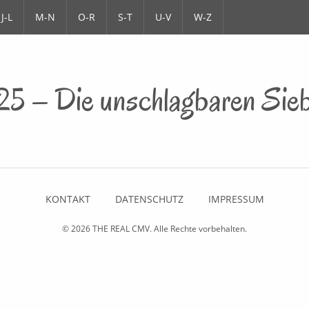
J-L
M-N
O-R
S-T
U-V
W-Z
25 – Die unschlagbaren Sie
KONTAKT
DATENSCHUTZ
IMPRESSUM
© 2026
THE REAL CMV
. Alle Rechte vorbehalten.