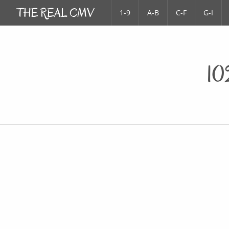
1-9
A-B
C-F
G-I
10