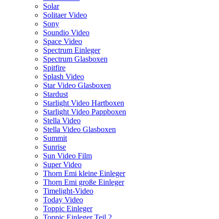
Solar
Solitaer Video
Sony
Soundio Video
Space Video
Spectrum Einleger
Spectrum Glasboxen
Spitfire
Splash Video
Star Video Glasboxen
Stardust
Starlight Video Hartboxen
Starlight Video Pappboxen
Stella Video
Stella Video Glasboxen
Summit
Sunrise
Sun Video Film
Super Video
Thorn Emi kleine Einleger
Thorn Emi große Einleger
Timelight-Video
Today Video
Toppic Einleger
Toppic Einleger Teil 2