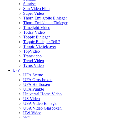
Sunrise
Sun Video Film
Super Video
Thorn Emi große Einleger
Thorn Emi kleine Einleger
Timelight-Video
Today Video
Toppic Einleger
Toppic Einleger Teil 2
Toppic Viertelcover
TopVideo
Transvideo
Trend Video
Tyrus Video
U-V
UFA Sterne
UFA Grossboxen
UFA Hartboxen
UFA Punkte
Universal Home Video
US Video
USA Video Einleger
USA Video Glasboxen
UW Video
VCL