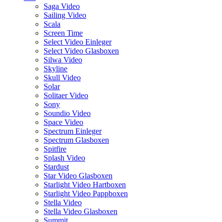
Saga Video
Sailing Video
Scala
Screen Time
Select Video Einleger
Select Video Glasboxen
Silwa Video
Skyline
Skull Video
Solar
Solitaer Video
Sony
Soundio Video
Space Video
Spectrum Einleger
Spectrum Glasboxen
Spitfire
Splash Video
Stardust
Star Video Glasboxen
Starlight Video Hartboxen
Starlight Video Pappboxen
Stella Video
Stella Video Glasboxen
Summit