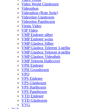
Video World Glasboxen
Videophon
Videophon (Rote Serie)
Videoring Glasboxen
Videoring Pappboxen
Virgin Video
VIP Video
VMP Einleger silber
VMP Einleger weiss
VMP Glasbox Silber
VMP Glasbox Telerent 3-stellig
VMP Glasbox Telerent 4-stellig
VMP Glasbox Videothek
VMP Telerent Halbcover
VPH Einleger
VPH Grossboxen
VPO
VPS Einleger
VPS Glasboxen
VPS Hartboxen
VPS Pappboxen
VTD Einleger
VTD Glasboxen
VVG