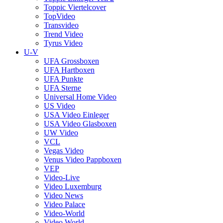
Toppic Viertelcover
TopVideo
Transvideo
Trend Video
Tyrus Video
U-V
UFA Grossboxen
UFA Hartboxen
UFA Punkte
UFA Sterne
Universal Home Video
US Video
USA Video Einleger
USA Video Glasboxen
UW Video
VCL
Vegas Video
Venus Video Pappboxen
VEP
Video-Live
Video Luxemburg
Video News
Video Palace
Video-World
Video World