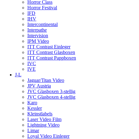
Horror Class
Horror Festival
IFD
IHV
Intercontinental
Interpathe
Intervision
IPM Video
ITT Contrast Einleger
ITT Contrast Glasboxen
ITT Contrast Pappboxen
IVC
IVE
J-L
Jaguar/Titan Video
JPV Austria
JVC Glasboxen 3-stellig
JVC Glasboxen 4-stellig
Karo
Kessler
Kleinstlabels
Laser Video Film
Lightning Video
Limar
Loyal Video Einleger