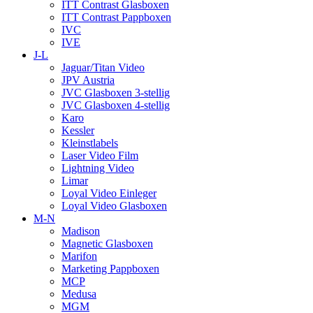
ITT Contrast Glasboxen
ITT Contrast Pappboxen
IVC
IVE
J-L
Jaguar/Titan Video
JPV Austria
JVC Glasboxen 3-stellig
JVC Glasboxen 4-stellig
Karo
Kessler
Kleinstlabels
Laser Video Film
Lightning Video
Limar
Loyal Video Einleger
Loyal Video Glasboxen
M-N
Madison
Magnetic Glasboxen
Marifon
Marketing Pappboxen
MCP
Medusa
MGM