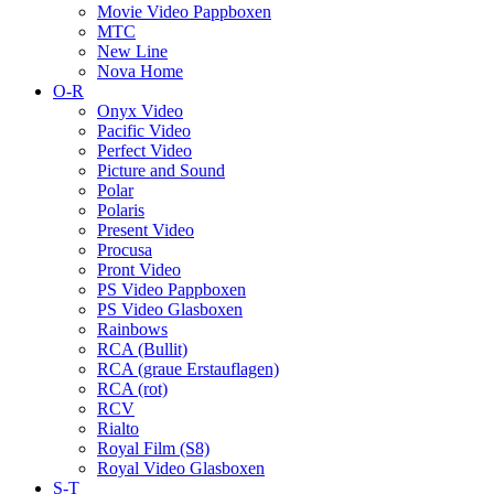
Movie Video Pappboxen
MTC
New Line
Nova Home
O-R
Onyx Video
Pacific Video
Perfect Video
Picture and Sound
Polar
Polaris
Present Video
Procusa
Pront Video
PS Video Pappboxen
PS Video Glasboxen
Rainbows
RCA (Bullit)
RCA (graue Erstauflagen)
RCA (rot)
RCV
Rialto
Royal Film (S8)
Royal Video Glasboxen
S-T