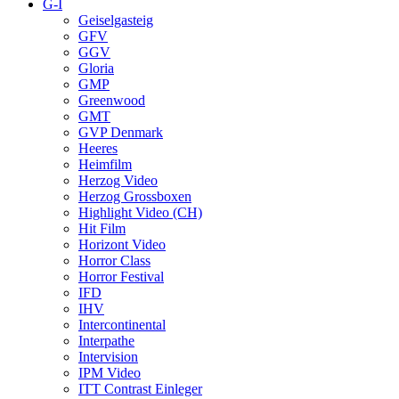
G-I
Geiselgasteig
GFV
GGV
Gloria
GMP
Greenwood
GMT
GVP Denmark
Heeres
Heimfilm
Herzog Video
Herzog Grossboxen
Highlight Video (CH)
Hit Film
Horizont Video
Horror Class
Horror Festival
IFD
IHV
Intercontinental
Interpathe
Intervision
IPM Video
ITT Contrast Einleger