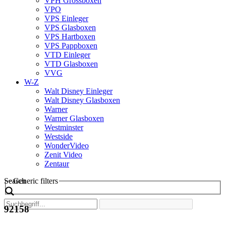
VPH Grossboxen
VPO
VPS Einleger
VPS Glasboxen
VPS Hartboxen
VPS Pappboxen
VTD Einleger
VTD Glasboxen
VVG
W-Z
Walt Disney Einleger
Walt Disney Glasboxen
Warner
Warner Glasboxen
Westminster
Westside
WonderVideo
Zenit Video
Zentaur
Search
Generic filters
92158