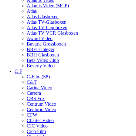
Atlantis Video
Atlantis Video (MCP)
Atlas
Atlas Glasboxen
Atlas TV-Glasboxen
Atlas TV Pappboxen
Atlas TV VCR Glasboxen
Award Video
Bavaria Grossboxen
BBH Einleger
BBH Glasboxen
Beta Video Club
Beverly Video
C-F
C-Film (S8)
C&T
Carina Video
Carrera
CBS Fox
Centrum Video
Centurio Video
CFW
Charter Video
CIC Video
Cico Film