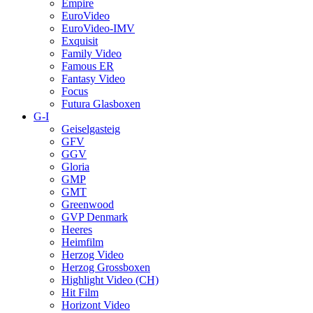
Empire
EuroVideo
EuroVideo-IMV
Exquisit
Family Video
Famous ER
Fantasy Video
Focus
Futura Glasboxen
G-I
Geiselgasteig
GFV
GGV
Gloria
GMP
GMT
Greenwood
GVP Denmark
Heeres
Heimfilm
Herzog Video
Herzog Grossboxen
Highlight Video (CH)
Hit Film
Horizont Video