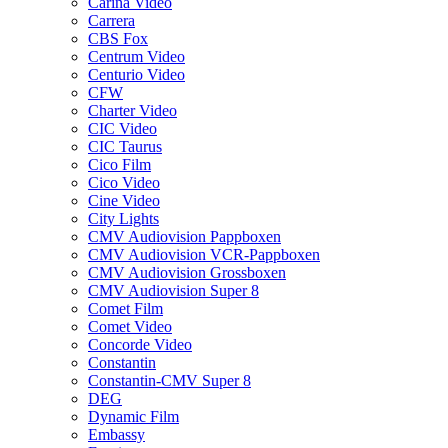
Carina Video
Carrera
CBS Fox
Centrum Video
Centurio Video
CFW
Charter Video
CIC Video
CIC Taurus
Cico Film
Cico Video
Cine Video
City Lights
CMV Audiovision Pappboxen
CMV Audiovision VCR-Pappboxen
CMV Audiovision Grossboxen
CMV Audiovision Super 8
Comet Film
Comet Video
Concorde Video
Constantin
Constantin-CMV Super 8
DEG
Dynamic Film
Embassy