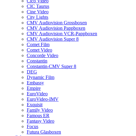
Cico Video
CIC Taurus
Cine Video
City Lights
CMV Audiovision Grossboxen
CMV Audiovision Pappboxen
CMV Audiovision VCR-Pappboxen
CMV Audiovision Super 8
Comet Film
Comet Video
Concorde Video
Constantin
Constantin-CMV Super 8
DEG
Dynamic Film
Embassy
Empire
EuroVideo
EuroVideo-IMV
Exquisit
Family Video
Famous ER
Fantasy Video
Focus
Futura Glasboxen