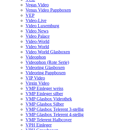
Vegas Video
Venus Video Pappboxen
VEP
Video-Live
Video Luxemburg
Video News
Video Palace
Video-World
Video World
Video World Glasboxen
Videophon
Videophon (Rote Serie)
Videoring Glasboxen
Videoring Pappboxen
VIP Video
Virgin Video
VMP Einleger weiss
VMP Einleger silber
VMP Glasbox Videothek
VMP Glasbox Silber
VMP Glasbox Telerent 3-stellig
VMP Glasbox Telerent 4-stellig
VMP Telerent Halbcover
VPH Einleger