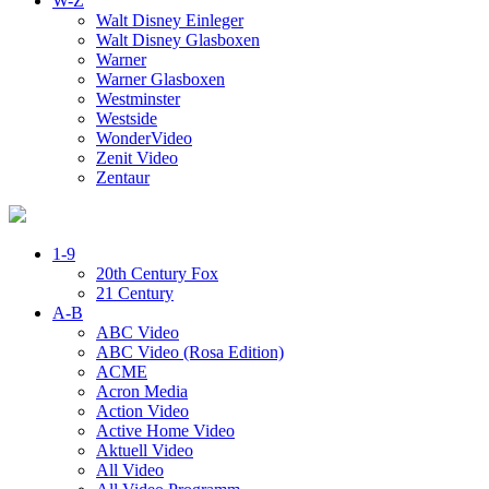
W-Z
Walt Disney Einleger
Walt Disney Glasboxen
Warner
Warner Glasboxen
Westminster
Westside
WonderVideo
Zenit Video
Zentaur
1-9
20th Century Fox
21 Century
A-B
ABC Video
ABC Video (Rosa Edition)
ACME
Acron Media
Action Video
Active Home Video
Aktuell Video
All Video