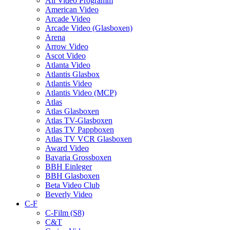
All Video Programm
American Video
Arcade Video
Arcade Video (Glasboxen)
Arena
Arrow Video
Ascot Video
Atlanta Video
Atlantis Glasbox
Atlantis Video
Atlantis Video (MCP)
Atlas
Atlas Glasboxen
Atlas TV-Glasboxen
Atlas TV Pappboxen
Atlas TV VCR Glasboxen
Award Video
Bavaria Grossboxen
BBH Einleger
BBH Glasboxen
Beta Video Club
Beverly Video
C-F
C-Film (S8)
C&T