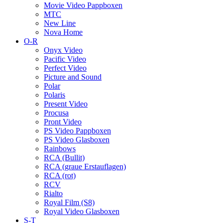
Movie Video Pappboxen
MTC
New Line
Nova Home
O-R
Onyx Video
Pacific Video
Perfect Video
Picture and Sound
Polar
Polaris
Present Video
Procusa
Pront Video
PS Video Pappboxen
PS Video Glasboxen
Rainbows
RCA (Bullit)
RCA (graue Erstauflagen)
RCA (rot)
RCV
Rialto
Royal Film (S8)
Royal Video Glasboxen
S-T