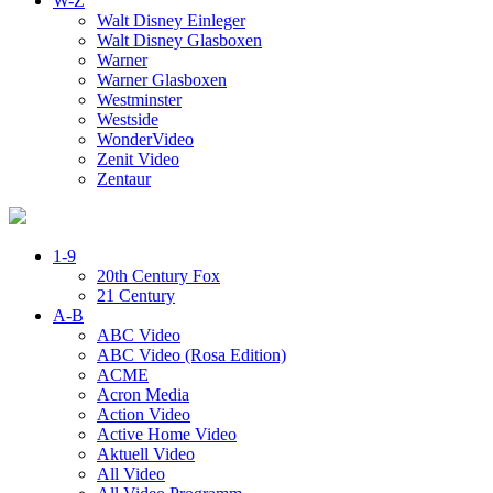
W-Z
Walt Disney Einleger
Walt Disney Glasboxen
Warner
Warner Glasboxen
Westminster
Westside
WonderVideo
Zenit Video
Zentaur
1-9
20th Century Fox
21 Century
A-B
ABC Video
ABC Video (Rosa Edition)
ACME
Acron Media
Action Video
Active Home Video
Aktuell Video
All Video