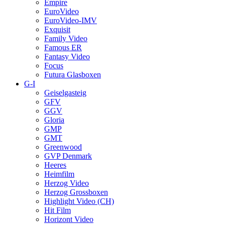
Empire
EuroVideo
EuroVideo-IMV
Exquisit
Family Video
Famous ER
Fantasy Video
Focus
Futura Glasboxen
G-I
Geiselgasteig
GFV
GGV
Gloria
GMP
GMT
Greenwood
GVP Denmark
Heeres
Heimfilm
Herzog Video
Herzog Grossboxen
Highlight Video (CH)
Hit Film
Horizont Video