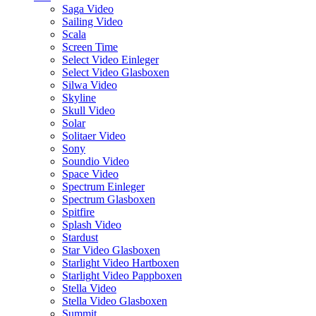
Saga Video
Sailing Video
Scala
Screen Time
Select Video Einleger
Select Video Glasboxen
Silwa Video
Skyline
Skull Video
Solar
Solitaer Video
Sony
Soundio Video
Space Video
Spectrum Einleger
Spectrum Glasboxen
Spitfire
Splash Video
Stardust
Star Video Glasboxen
Starlight Video Hartboxen
Starlight Video Pappboxen
Stella Video
Stella Video Glasboxen
Summit