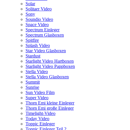
Solar
Solitaer Video
Sony
Soundio Video
Space Video
Spectrum Einleger
Spectrum Glasboxen
Spitfire
Splash Video
Star Video Glasboxen
Stardust
Starlight Video Hartboxen
Starlight Video Pappboxen
Stella Video
Stella Video Glasboxen
Summit
Sunrise
Sun Video Film
Super Video
Thorn Emi kleine Einleger
Thorn Emi große Einleger
Timelight-Video
Today Video
Toppic Einleger
Toppic Einleger Teil 2