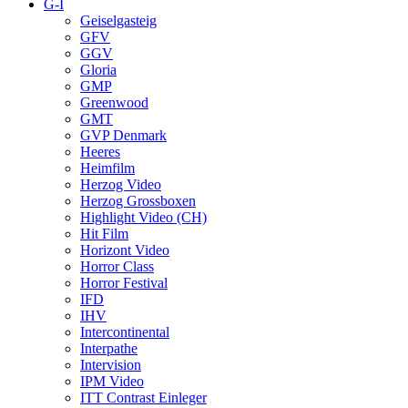
G-I
Geiselgasteig
GFV
GGV
Gloria
GMP
Greenwood
GMT
GVP Denmark
Heeres
Heimfilm
Herzog Video
Herzog Grossboxen
Highlight Video (CH)
Hit Film
Horizont Video
Horror Class
Horror Festival
IFD
IHV
Intercontinental
Interpathe
Intervision
IPM Video
ITT Contrast Einleger