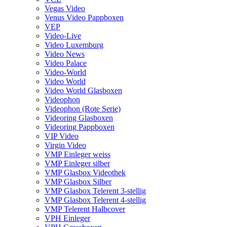
Vegas Video
Venus Video Pappboxen
VEP
Video-Live
Video Luxemburg
Video News
Video Palace
Video-World
Video World
Video World Glasboxen
Videophon
Videophon (Rote Serie)
Videoring Glasboxen
Videoring Pappboxen
VIP Video
Virgin Video
VMP Einleger weiss
VMP Einleger silber
VMP Glasbox Videothek
VMP Glasbox Silber
VMP Glasbox Telerent 3-stellig
VMP Glasbox Telerent 4-stellig
VMP Telerent Halbcover
VPH Einleger