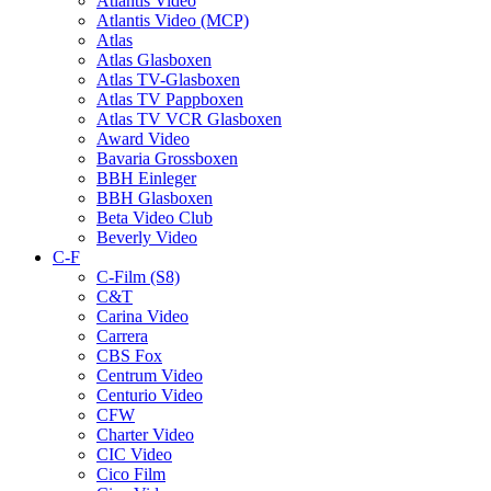
Atlantis Video
Atlantis Video (MCP)
Atlas
Atlas Glasboxen
Atlas TV-Glasboxen
Atlas TV Pappboxen
Atlas TV VCR Glasboxen
Award Video
Bavaria Grossboxen
BBH Einleger
BBH Glasboxen
Beta Video Club
Beverly Video
C-F
C-Film (S8)
C&T
Carina Video
Carrera
CBS Fox
Centrum Video
Centurio Video
CFW
Charter Video
CIC Video
Cico Film