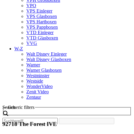
VPH Grossboxen
VPO
VPS Einleger
VPS Glasboxen
VPS Hartboxen
VPS Pappboxen
VTD Einleger
VTD Glasboxen
VVG
W-Z
Walt Disney Einleger
Walt Disney Glasboxen
Warner
Warner Glasboxen
Westminster
Westside
WonderVideo
Zenit Video
Zentaur
Search
Generic filters
92718 The Forest IVE