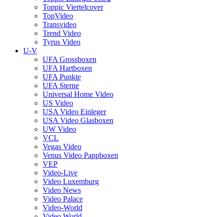
Toppic Viertelcover
TopVideo
Transvideo
Trend Video
Tyrus Video
U-V
UFA Grossboxen
UFA Hartboxen
UFA Punkte
UFA Sterne
Universal Home Video
US Video
USA Video Einleger
USA Video Glasboxen
UW Video
VCL
Vegas Video
Venus Video Pappboxen
VEP
Video-Live
Video Luxemburg
Video News
Video Palace
Video-World
Video World