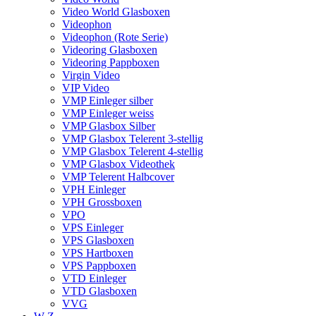
Video World Glasboxen
Videophon
Videophon (Rote Serie)
Videoring Glasboxen
Videoring Pappboxen
Virgin Video
VIP Video
VMP Einleger silber
VMP Einleger weiss
VMP Glasbox Silber
VMP Glasbox Telerent 3-stellig
VMP Glasbox Telerent 4-stellig
VMP Glasbox Videothek
VMP Telerent Halbcover
VPH Einleger
VPH Grossboxen
VPO
VPS Einleger
VPS Glasboxen
VPS Hartboxen
VPS Pappboxen
VTD Einleger
VTD Glasboxen
VVG