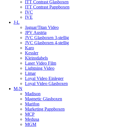
ITT Contrast Glasboxen
ITT Contrast Pappboxen
IVC
IVE
J-L
Jaguar/Titan Video
JPV Austria
JVC Glasboxen 3-stellig
JVC Glasboxen 4-stellig
Karo
Kessler
Kleinstlabels
Laser Video Film
Lightning Video
Limar
Loyal Video Einleger
Loyal Video Glasboxen
M-N
Madison
Magnetic Glasboxen
Marifon
Marketing Pappboxen
MCP
Medusa
MGM