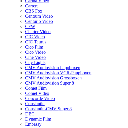
Carina Video
Carrera
CBS Fox
Centrum Video
Centurio Video
CFW
Charter Video
CIC Video
CIC Taurus
Cico Film
Cico Video
Cine Video
City Lights
CMV Audiovision Pappboxen
CMV Audiovision VCR-Pappboxen
CMV Audiovision Grossboxen
CMV Audiovision Super 8
Comet Film
Comet Video
Concorde Video
Constantin
Constantin-CMV Super 8
DEG
Dynamic Film
Embassy