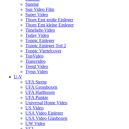
Sunrise
Sun Video Film
Super Video
Thorn Emi große Einleger
Thorn Emi kleine Einleger
Timelight-Video
Today Video
Toppic Einleger
Toppic Einleger Teil 2
Toppic Viertelcover
TopVideo
Transvideo
Trend Video
Tyrus Video
U-V
UFA Sterne
UFA Grossboxen
UFA Hartboxen
UFA Punkte
Universal Home Video
US Video
USA Video Einleger
USA Video Glasboxen
UW Video
VCL