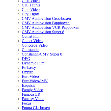
Cico Video
CIC Taurus
Cine Video
City Lights
CMV Audiovision Grossboxen
CMV Audiovision Pappboxen
CMV Audiovision VCR-Pappboxen
CMV Audiovision Super 8
Comet Film
Comet Video
Concorde Video
Constantin
Constantin-CMV Super 8
DEG
Dynamic Film
Embassy
Empire
EuroVideo
EuroVideo-IMV
Exquisit
Family Video
Famous ER
Fantasy Video
Focus
Futura Glasboxen