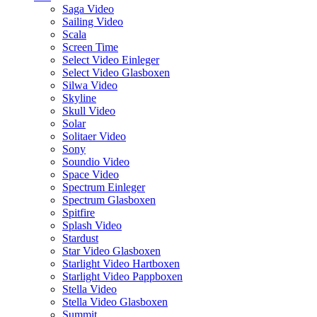
Saga Video
Sailing Video
Scala
Screen Time
Select Video Einleger
Select Video Glasboxen
Silwa Video
Skyline
Skull Video
Solar
Solitaer Video
Sony
Soundio Video
Space Video
Spectrum Einleger
Spectrum Glasboxen
Spitfire
Splash Video
Stardust
Star Video Glasboxen
Starlight Video Hartboxen
Starlight Video Pappboxen
Stella Video
Stella Video Glasboxen
Summit