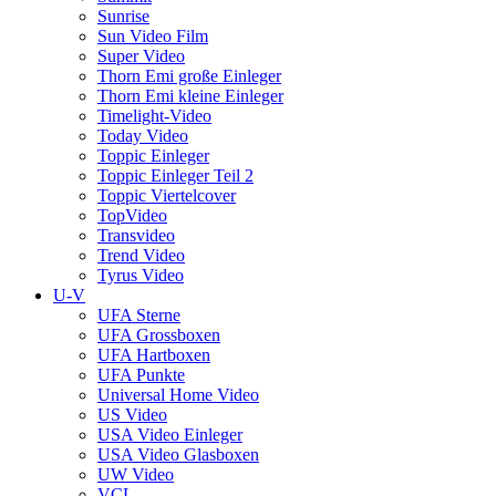
Sunrise
Sun Video Film
Super Video
Thorn Emi große Einleger
Thorn Emi kleine Einleger
Timelight-Video
Today Video
Toppic Einleger
Toppic Einleger Teil 2
Toppic Viertelcover
TopVideo
Transvideo
Trend Video
Tyrus Video
U-V
UFA Sterne
UFA Grossboxen
UFA Hartboxen
UFA Punkte
Universal Home Video
US Video
USA Video Einleger
USA Video Glasboxen
UW Video
VCL