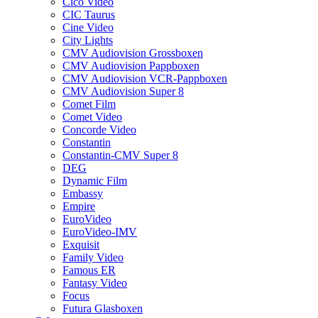
Cico Video
CIC Taurus
Cine Video
City Lights
CMV Audiovision Grossboxen
CMV Audiovision Pappboxen
CMV Audiovision VCR-Pappboxen
CMV Audiovision Super 8
Comet Film
Comet Video
Concorde Video
Constantin
Constantin-CMV Super 8
DEG
Dynamic Film
Embassy
Empire
EuroVideo
EuroVideo-IMV
Exquisit
Family Video
Famous ER
Fantasy Video
Focus
Futura Glasboxen