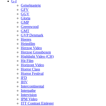
G-I
Geiselgasteig
GFV
GGV
Gloria
GMP
Greenwood
GMT
GVP Denmark
Heeres
Heimfilm
Herzog Video
Herzog Grossboxen
Highlight Video (CH)
Hit Film
Horizont Video
Horror Class
Horror Festival
IFD
IHV
Intercontinental
Interpathe
Intervision
IPM Video
ITT Contrast Einleger