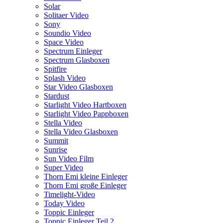
Solar
Solitaer Video
Sony
Soundio Video
Space Video
Spectrum Einleger
Spectrum Glasboxen
Spitfire
Splash Video
Star Video Glasboxen
Stardust
Starlight Video Hartboxen
Starlight Video Pappboxen
Stella Video
Stella Video Glasboxen
Summit
Sunrise
Sun Video Film
Super Video
Thorn Emi kleine Einleger
Thorn Emi große Einleger
Timelight-Video
Today Video
Toppic Einleger
Toppic Einleger Teil 2