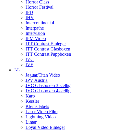
Horror Class
Horror Festival
IFD
IHV
Intercontinental
Interpathe
Intervision
IPM Video
ITT Contrast Einleger
ITT Contrast Glasboxen
ITT Contrast Pappboxen
IVC
IVE
J-L
Jaguar/Titan Video
JPV Austria
JVC Glasboxen 3-stellig
JVC Glasboxen 4-stellig
Karo
Kessler
Kleinstlabels
Laser Video Film
Lightning Video
Limar
Loyal Video Einleger