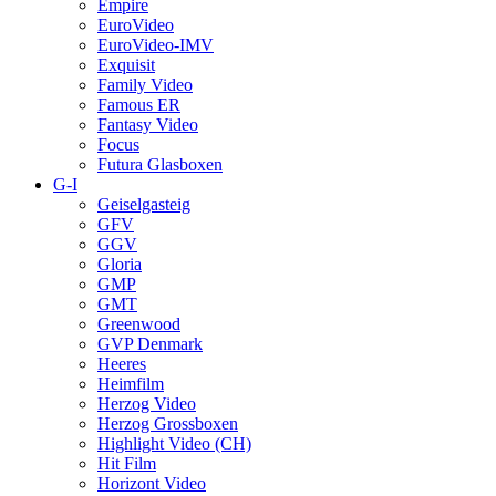
Empire
EuroVideo
EuroVideo-IMV
Exquisit
Family Video
Famous ER
Fantasy Video
Focus
Futura Glasboxen
G-I
Geiselgasteig
GFV
GGV
Gloria
GMP
GMT
Greenwood
GVP Denmark
Heeres
Heimfilm
Herzog Video
Herzog Grossboxen
Highlight Video (CH)
Hit Film
Horizont Video