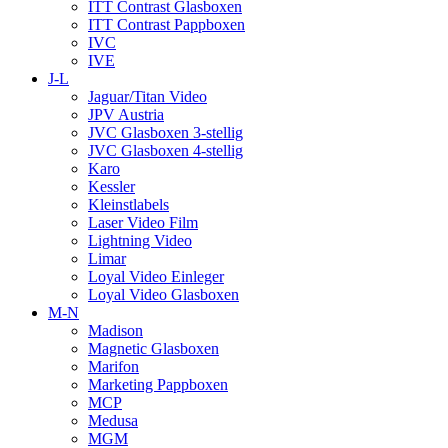
ITT Contrast Glasboxen
ITT Contrast Pappboxen
IVC
IVE
J-L
Jaguar/Titan Video
JPV Austria
JVC Glasboxen 3-stellig
JVC Glasboxen 4-stellig
Karo
Kessler
Kleinstlabels
Laser Video Film
Lightning Video
Limar
Loyal Video Einleger
Loyal Video Glasboxen
M-N
Madison
Magnetic Glasboxen
Marifon
Marketing Pappboxen
MCP
Medusa
MGM