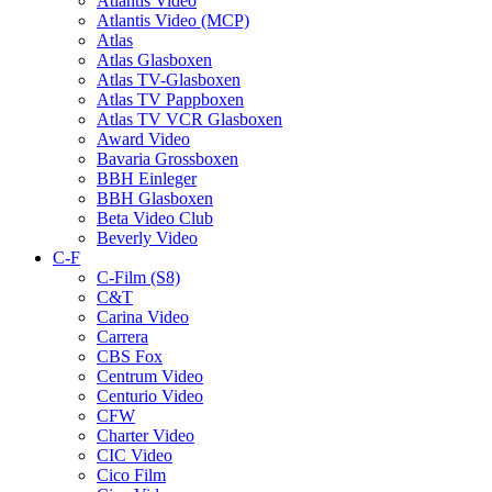
Atlantis Video
Atlantis Video (MCP)
Atlas
Atlas Glasboxen
Atlas TV-Glasboxen
Atlas TV Pappboxen
Atlas TV VCR Glasboxen
Award Video
Bavaria Grossboxen
BBH Einleger
BBH Glasboxen
Beta Video Club
Beverly Video
C-F
C-Film (S8)
C&T
Carina Video
Carrera
CBS Fox
Centrum Video
Centurio Video
CFW
Charter Video
CIC Video
Cico Film