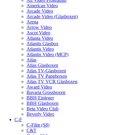
All Video Programm
American Video
Arcade Video
Arcade Video (Glasboxen)
Arena
Arrow Video
Ascot Video
Atlanta Video
Atlantis Glasbox
Atlantis Video
Atlantis Video (MCP)
Atlas
Atlas Glasboxen
Atlas TV-Glasboxen
Atlas TV Pappboxen
Atlas TV VCR Glasboxen
Award Video
Bavaria Grossboxen
BBH Einleger
BBH Glasboxen
Beta Video Club
Beverly Video
C-F
C-Film (S8)
C&T