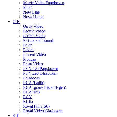
Movie Video Pappboxen
MTC
New Line
Nova Home
O-R
Onyx Video
Pacific Video
Perfect Video
Picture and Sound
Polar
Polaris
Present Video
Procusa
Pront Video
PS Video Pappboxen
PS Video Glasboxen
Rainbows
RCA (Bullit)
RCA (graue Erstauflagen)
RCA (rot)
RCV
Rialto
Royal Film (S8)
Royal Video Glasboxen
S-T