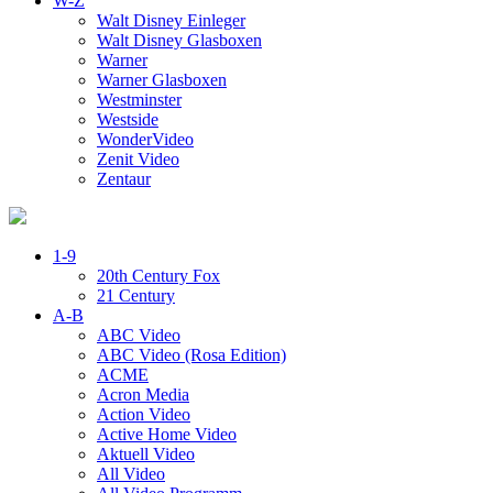
W-Z
Walt Disney Einleger
Walt Disney Glasboxen
Warner
Warner Glasboxen
Westminster
Westside
WonderVideo
Zenit Video
Zentaur
1-9
20th Century Fox
21 Century
A-B
ABC Video
ABC Video (Rosa Edition)
ACME
Acron Media
Action Video
Active Home Video
Aktuell Video
All Video