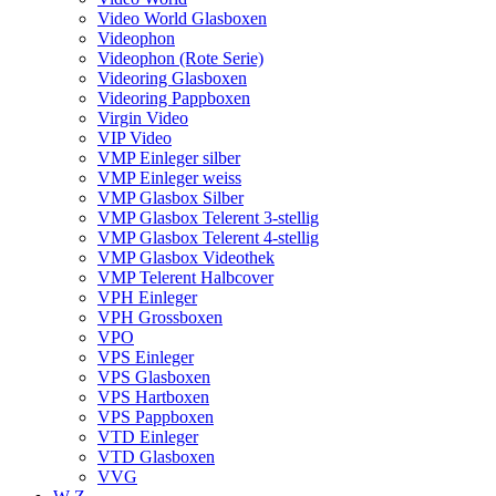
Video World Glasboxen
Videophon
Videophon (Rote Serie)
Videoring Glasboxen
Videoring Pappboxen
Virgin Video
VIP Video
VMP Einleger silber
VMP Einleger weiss
VMP Glasbox Silber
VMP Glasbox Telerent 3-stellig
VMP Glasbox Telerent 4-stellig
VMP Glasbox Videothek
VMP Telerent Halbcover
VPH Einleger
VPH Grossboxen
VPO
VPS Einleger
VPS Glasboxen
VPS Hartboxen
VPS Pappboxen
VTD Einleger
VTD Glasboxen
VVG