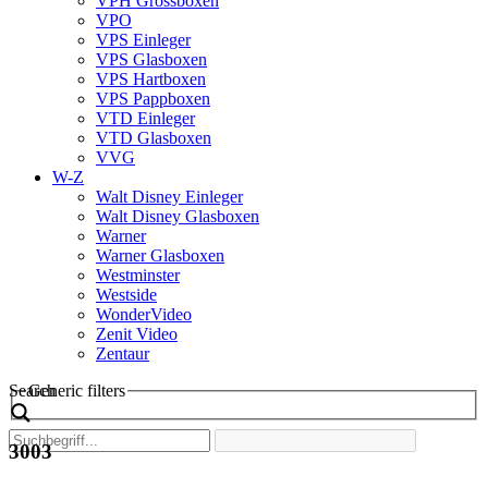
VPH Grossboxen
VPO
VPS Einleger
VPS Glasboxen
VPS Hartboxen
VPS Pappboxen
VTD Einleger
VTD Glasboxen
VVG
W-Z
Walt Disney Einleger
Walt Disney Glasboxen
Warner
Warner Glasboxen
Westminster
Westside
WonderVideo
Zenit Video
Zentaur
Search
Generic filters
3003