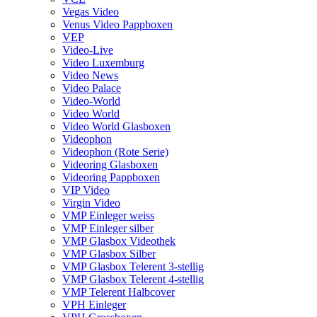
Vegas Video
Venus Video Pappboxen
VEP
Video-Live
Video Luxemburg
Video News
Video Palace
Video-World
Video World
Video World Glasboxen
Videophon
Videophon (Rote Serie)
Videoring Glasboxen
Videoring Pappboxen
VIP Video
Virgin Video
VMP Einleger weiss
VMP Einleger silber
VMP Glasbox Videothek
VMP Glasbox Silber
VMP Glasbox Telerent 3-stellig
VMP Glasbox Telerent 4-stellig
VMP Telerent Halbcover
VPH Einleger