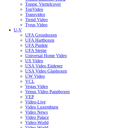
Toppic Viertelcover
TopVideo
Transvideo
Trend Video
Tyrus Video
U-V
UFA Grossboxen
UFA Hartboxen
UFA Punkte
UFA Sterne
Universal Home Video
US Video
USA Video Einleger
USA Video Glasboxen
UW Video
VCL
Vegas Video
Venus Video Pappboxen
VEP
Video-Live
Video Luxemburg
Video News
Video Palace
Video-World
Video World