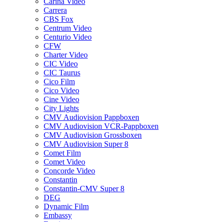
Carina Video
Carrera
CBS Fox
Centrum Video
Centurio Video
CFW
Charter Video
CIC Video
CIC Taurus
Cico Film
Cico Video
Cine Video
City Lights
CMV Audiovision Pappboxen
CMV Audiovision VCR-Pappboxen
CMV Audiovision Grossboxen
CMV Audiovision Super 8
Comet Film
Comet Video
Concorde Video
Constantin
Constantin-CMV Super 8
DEG
Dynamic Film
Embassy