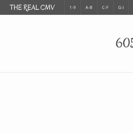
1-9
A-B
C-F
G-I
605