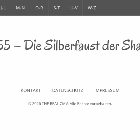
J-L
M-N
O-R
S-T
U-V
W-Z
5 – Die Silberfaust der Sha
KONTAKT
DATENSCHUTZ
IMPRESSUM
© 2026
THE REAL CMV
. Alle Rechte vorbehalten.