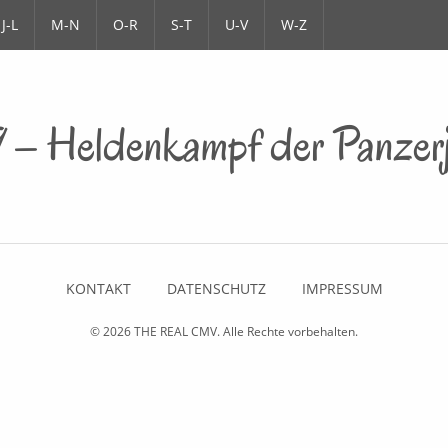
J-L
M-N
O-R
S-T
U-V
W-Z
– Heldenkampf der Panzer
KONTAKT
DATENSCHUTZ
IMPRESSUM
© 2026
THE REAL CMV
. Alle Rechte vorbehalten.