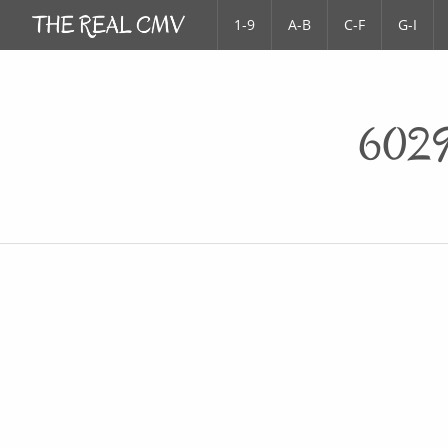
1-9
A-B
C-F
G-I
6029 