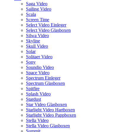
Saga Video
Sailing Video
Scala
Screen Time
Select Video Einleger
Select Video Glasboxen
Silwa Video
Skyline
Skull Video
Solar
Solitaer Video
Sony
Soundio Video
Space Video
Spectrum Einleger
Spectrum Glasboxen
Spitfire
Splash Video
Stardust
Star Video Glasboxen
Starlight Video Hartboxen
Starlight Video Pappboxen
Stella Video
Stella Video Glasboxen
Summit