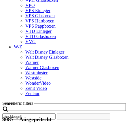
VPH Grossboxen
VPO
VPS Einleger
VPS Glasboxen
VPS Hartboxen
VPS Pappboxen
VTD Einleger
VTD Glasboxen
VVG
W-Z
Walt Disney Einleger
Walt Disney Glasboxen
Warner
Warner Glasboxen
Westminster
Westside
WonderVideo
Zenit Video
Zentaur
Search
Generic filters
8087 – Ausgepeitscht