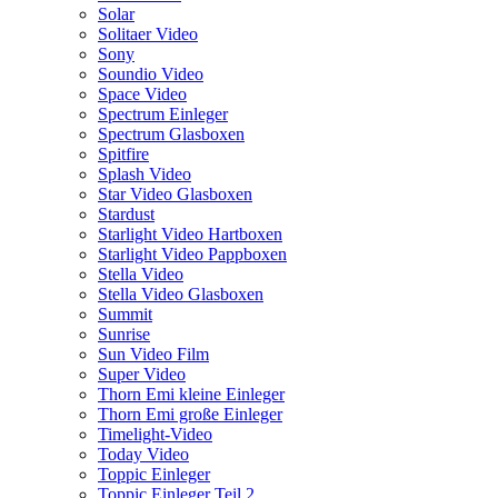
Solar
Solitaer Video
Sony
Soundio Video
Space Video
Spectrum Einleger
Spectrum Glasboxen
Spitfire
Splash Video
Star Video Glasboxen
Stardust
Starlight Video Hartboxen
Starlight Video Pappboxen
Stella Video
Stella Video Glasboxen
Summit
Sunrise
Sun Video Film
Super Video
Thorn Emi kleine Einleger
Thorn Emi große Einleger
Timelight-Video
Today Video
Toppic Einleger
Toppic Einleger Teil 2