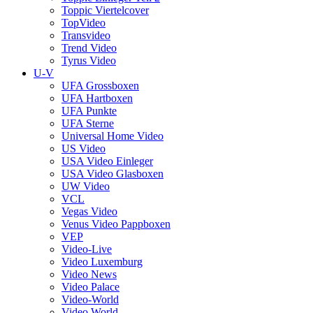
Toppic Viertelcover
TopVideo
Transvideo
Trend Video
Tyrus Video
U-V
UFA Grossboxen
UFA Hartboxen
UFA Punkte
UFA Sterne
Universal Home Video
US Video
USA Video Einleger
USA Video Glasboxen
UW Video
VCL
Vegas Video
Venus Video Pappboxen
VEP
Video-Live
Video Luxemburg
Video News
Video Palace
Video-World
Video World