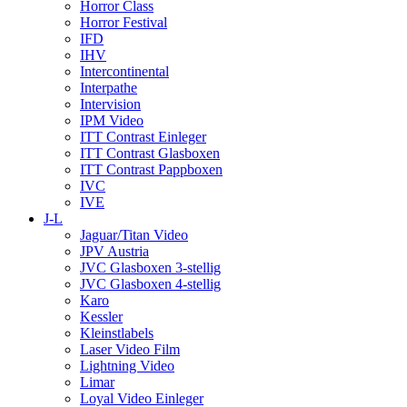
Horror Class
Horror Festival
IFD
IHV
Intercontinental
Interpathe
Intervision
IPM Video
ITT Contrast Einleger
ITT Contrast Glasboxen
ITT Contrast Pappboxen
IVC
IVE
J-L
Jaguar/Titan Video
JPV Austria
JVC Glasboxen 3-stellig
JVC Glasboxen 4-stellig
Karo
Kessler
Kleinstlabels
Laser Video Film
Lightning Video
Limar
Loyal Video Einleger