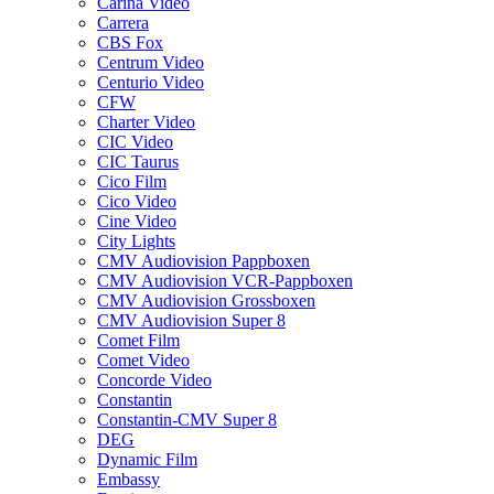
Carina Video
Carrera
CBS Fox
Centrum Video
Centurio Video
CFW
Charter Video
CIC Video
CIC Taurus
Cico Film
Cico Video
Cine Video
City Lights
CMV Audiovision Pappboxen
CMV Audiovision VCR-Pappboxen
CMV Audiovision Grossboxen
CMV Audiovision Super 8
Comet Film
Comet Video
Concorde Video
Constantin
Constantin-CMV Super 8
DEG
Dynamic Film
Embassy