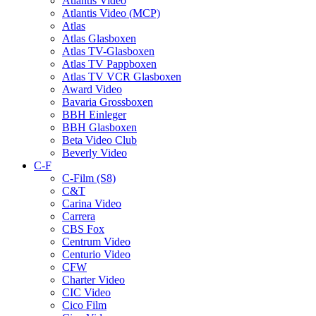
Atlantis Video
Atlantis Video (MCP)
Atlas
Atlas Glasboxen
Atlas TV-Glasboxen
Atlas TV Pappboxen
Atlas TV VCR Glasboxen
Award Video
Bavaria Grossboxen
BBH Einleger
BBH Glasboxen
Beta Video Club
Beverly Video
C-F
C-Film (S8)
C&T
Carina Video
Carrera
CBS Fox
Centrum Video
Centurio Video
CFW
Charter Video
CIC Video
Cico Film