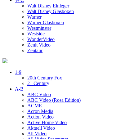
W-Z
Walt Disney Einleger
Walt Disney Glasboxen
Warner
Warner Glasboxen
Westminster
Westside
WonderVideo
Zenit Video
Zentaur
1-9
20th Century Fox
21 Century
A-B
ABC Video
ABC Video (Rosa Edition)
ACME
Acron Media
Action Video
Active Home Video
Aktuell Video
All Video