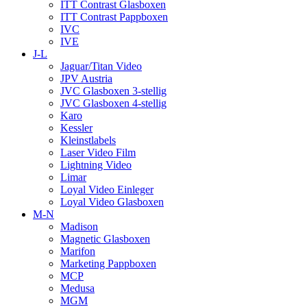
ITT Contrast Glasboxen
ITT Contrast Pappboxen
IVC
IVE
J-L
Jaguar/Titan Video
JPV Austria
JVC Glasboxen 3-stellig
JVC Glasboxen 4-stellig
Karo
Kessler
Kleinstlabels
Laser Video Film
Lightning Video
Limar
Loyal Video Einleger
Loyal Video Glasboxen
M-N
Madison
Magnetic Glasboxen
Marifon
Marketing Pappboxen
MCP
Medusa
MGM