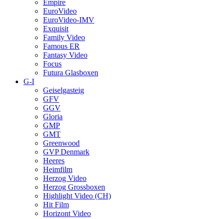
Empire
EuroVideo
EuroVideo-IMV
Exquisit
Family Video
Famous ER
Fantasy Video
Focus
Futura Glasboxen
G-I
Geiselgasteig
GFV
GGV
Gloria
GMP
GMT
Greenwood
GVP Denmark
Heeres
Heimfilm
Herzog Video
Herzog Grossboxen
Highlight Video (CH)
Hit Film
Horizont Video