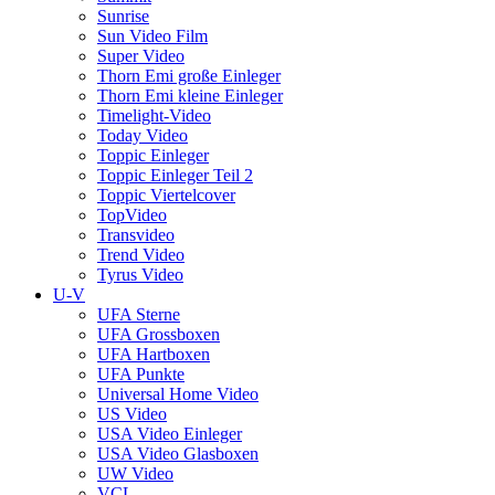
Sunrise
Sun Video Film
Super Video
Thorn Emi große Einleger
Thorn Emi kleine Einleger
Timelight-Video
Today Video
Toppic Einleger
Toppic Einleger Teil 2
Toppic Viertelcover
TopVideo
Transvideo
Trend Video
Tyrus Video
U-V
UFA Sterne
UFA Grossboxen
UFA Hartboxen
UFA Punkte
Universal Home Video
US Video
USA Video Einleger
USA Video Glasboxen
UW Video
VCL