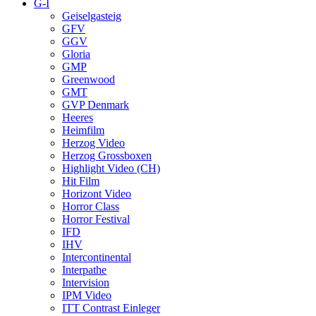
G-I
Geiselgasteig
GFV
GGV
Gloria
GMP
Greenwood
GMT
GVP Denmark
Heeres
Heimfilm
Herzog Video
Herzog Grossboxen
Highlight Video (CH)
Hit Film
Horizont Video
Horror Class
Horror Festival
IFD
IHV
Intercontinental
Interpathe
Intervision
IPM Video
ITT Contrast Einleger