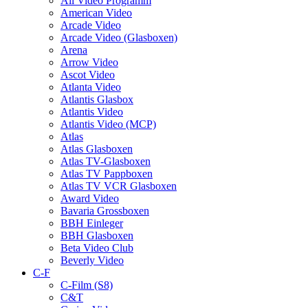
All Video Programm
American Video
Arcade Video
Arcade Video (Glasboxen)
Arena
Arrow Video
Ascot Video
Atlanta Video
Atlantis Glasbox
Atlantis Video
Atlantis Video (MCP)
Atlas
Atlas Glasboxen
Atlas TV-Glasboxen
Atlas TV Pappboxen
Atlas TV VCR Glasboxen
Award Video
Bavaria Grossboxen
BBH Einleger
BBH Glasboxen
Beta Video Club
Beverly Video
C-F
C-Film (S8)
C&T