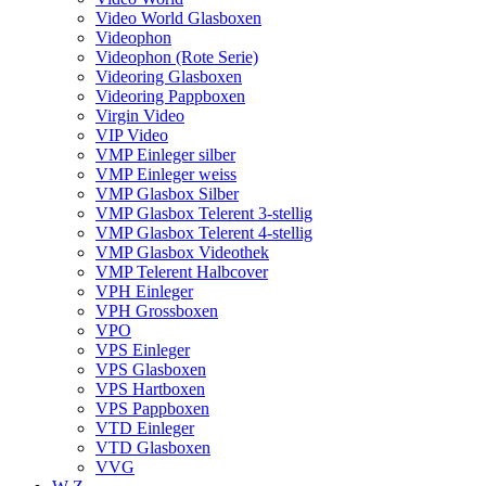
Video World Glasboxen
Videophon
Videophon (Rote Serie)
Videoring Glasboxen
Videoring Pappboxen
Virgin Video
VIP Video
VMP Einleger silber
VMP Einleger weiss
VMP Glasbox Silber
VMP Glasbox Telerent 3-stellig
VMP Glasbox Telerent 4-stellig
VMP Glasbox Videothek
VMP Telerent Halbcover
VPH Einleger
VPH Grossboxen
VPO
VPS Einleger
VPS Glasboxen
VPS Hartboxen
VPS Pappboxen
VTD Einleger
VTD Glasboxen
VVG