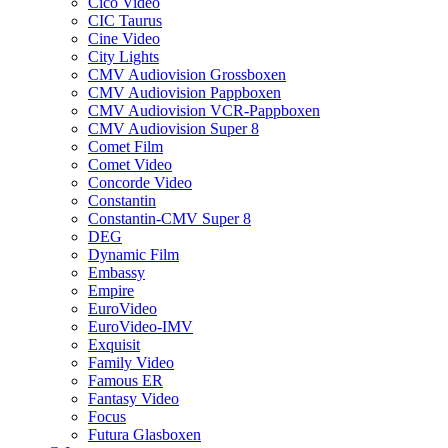
Cico Video
CIC Taurus
Cine Video
City Lights
CMV Audiovision Grossboxen
CMV Audiovision Pappboxen
CMV Audiovision VCR-Pappboxen
CMV Audiovision Super 8
Comet Film
Comet Video
Concorde Video
Constantin
Constantin-CMV Super 8
DEG
Dynamic Film
Embassy
Empire
EuroVideo
EuroVideo-IMV
Exquisit
Family Video
Famous ER
Fantasy Video
Focus
Futura Glasboxen