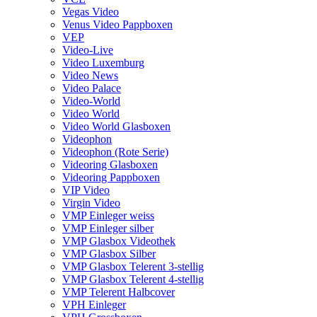
Vegas Video
Venus Video Pappboxen
VEP
Video-Live
Video Luxemburg
Video News
Video Palace
Video-World
Video World
Video World Glasboxen
Videophon
Videophon (Rote Serie)
Videoring Glasboxen
Videoring Pappboxen
VIP Video
Virgin Video
VMP Einleger weiss
VMP Einleger silber
VMP Glasbox Videothek
VMP Glasbox Silber
VMP Glasbox Telerent 3-stellig
VMP Glasbox Telerent 4-stellig
VMP Telerent Halbcover
VPH Einleger