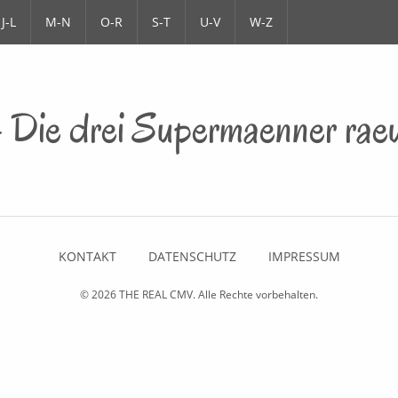
J-L
M-N
O-R
S-T
U-V
W-Z
Die drei Supermaenner rae
KONTAKT
DATENSCHUTZ
IMPRESSUM
© 2026
THE REAL CMV
. Alle Rechte vorbehalten.