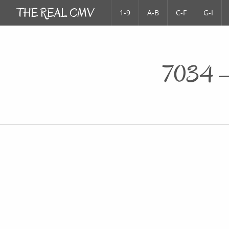
1-9
A-B
C-F
G-I
7034 – 