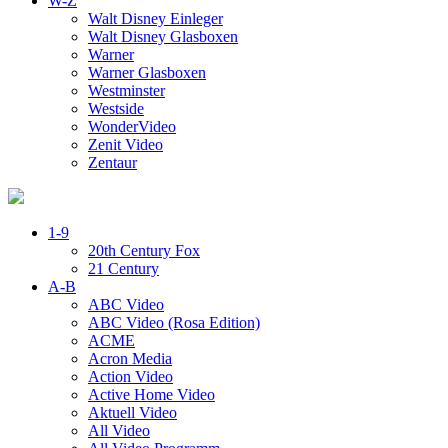
W-Z
Walt Disney Einleger
Walt Disney Glasboxen
Warner
Warner Glasboxen
Westminster
Westside
WonderVideo
Zenit Video
Zentaur
1-9
20th Century Fox
21 Century
A-B
ABC Video
ABC Video (Rosa Edition)
ACME
Acron Media
Action Video
Active Home Video
Aktuell Video
All Video