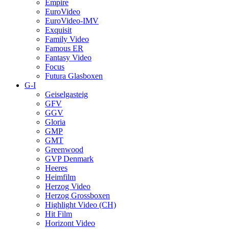
Empire
EuroVideo
EuroVideo-IMV
Exquisit
Family Video
Famous ER
Fantasy Video
Focus
Futura Glasboxen
G-I
Geiselgasteig
GFV
GGV
Gloria
GMP
GMT
Greenwood
GVP Denmark
Heeres
Heimfilm
Herzog Video
Herzog Grossboxen
Highlight Video (CH)
Hit Film
Horizont Video