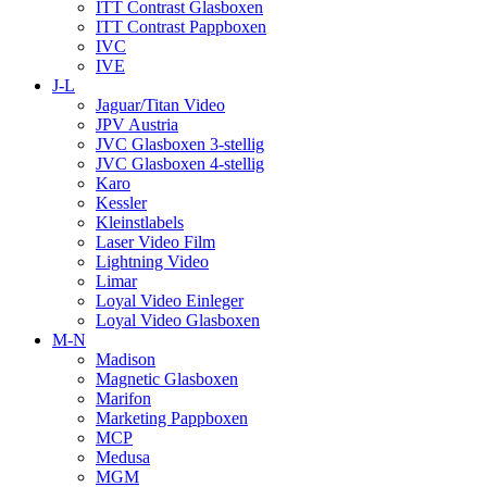
ITT Contrast Glasboxen
ITT Contrast Pappboxen
IVC
IVE
J-L
Jaguar/Titan Video
JPV Austria
JVC Glasboxen 3-stellig
JVC Glasboxen 4-stellig
Karo
Kessler
Kleinstlabels
Laser Video Film
Lightning Video
Limar
Loyal Video Einleger
Loyal Video Glasboxen
M-N
Madison
Magnetic Glasboxen
Marifon
Marketing Pappboxen
MCP
Medusa
MGM