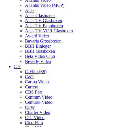
Atlantis Video
Atlantis Video (MCP)
Atlas
Atlas Glasboxen
Atlas TV-Glasboxen
Atlas TV Pappboxen
Atlas TV VCR Glasboxen
Award Video
Bavaria Grossboxen
BBH Einleger
BBH Glasboxen
Beta Video Club
Beverly Video
C-F
C-Film (S8)
C&T
Carina Video
Carrera
CBS Fox
Centrum Video
Centurio Video
CFW
Charter Video
CIC Video
Cico Film