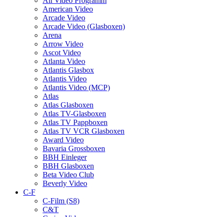
All Video Programm
American Video
Arcade Video
Arcade Video (Glasboxen)
Arena
Arrow Video
Ascot Video
Atlanta Video
Atlantis Glasbox
Atlantis Video
Atlantis Video (MCP)
Atlas
Atlas Glasboxen
Atlas TV-Glasboxen
Atlas TV Pappboxen
Atlas TV VCR Glasboxen
Award Video
Bavaria Grossboxen
BBH Einleger
BBH Glasboxen
Beta Video Club
Beverly Video
C-F
C-Film (S8)
C&T