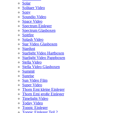
Solar
Solitaer Video
Sony
Soundio Video
Space Video
Spectrum Einleger
Spectrum Glasboxen
Spitfire
Splash Video
Star Video Glasboxen
Stardust
Starlight Video Hartboxen
Starlight Video Pappboxen
Stella Video
Stella Video Glasboxen
Summit
Sunrise
Sun Video Film
Super Video
Thorn Emi kleine Einleger
Thorn Emi große Einleger
Timelight-Video
Today Video
Toppic Einleger
Toppic Einleger Teil 2