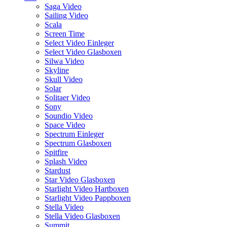
Saga Video
Sailing Video
Scala
Screen Time
Select Video Einleger
Select Video Glasboxen
Silwa Video
Skyline
Skull Video
Solar
Solitaer Video
Sony
Soundio Video
Space Video
Spectrum Einleger
Spectrum Glasboxen
Spitfire
Splash Video
Stardust
Star Video Glasboxen
Starlight Video Hartboxen
Starlight Video Pappboxen
Stella Video
Stella Video Glasboxen
Summit