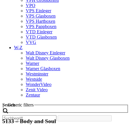
VPH Grossboxen
VPO
VPS Einleger
VPS Glasboxen
VPS Hartboxen
VPS Pappboxen
VTD Einleger
VTD Glasboxen
VVG
W-Z
Walt Disney Einleger
Walt Disney Glasboxen
Warner
Warner Glasboxen
Westminster
Westside
WonderVideo
Zenit Video
Zentaur
Search
Generic filters
5133 – Body and Soul