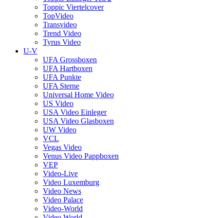
Toppic Viertelcover
TopVideo
Transvideo
Trend Video
Tyrus Video
U-V
UFA Grossboxen
UFA Hartboxen
UFA Punkte
UFA Sterne
Universal Home Video
US Video
USA Video Einleger
USA Video Glasboxen
UW Video
VCL
Vegas Video
Venus Video Pappboxen
VEP
Video-Live
Video Luxemburg
Video News
Video Palace
Video-World
Video World