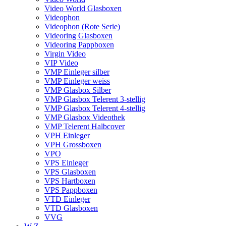
Video World Glasboxen
Videophon
Videophon (Rote Serie)
Videoring Glasboxen
Videoring Pappboxen
Virgin Video
VIP Video
VMP Einleger silber
VMP Einleger weiss
VMP Glasbox Silber
VMP Glasbox Telerent 3-stellig
VMP Glasbox Telerent 4-stellig
VMP Glasbox Videothek
VMP Telerent Halbcover
VPH Einleger
VPH Grossboxen
VPO
VPS Einleger
VPS Glasboxen
VPS Hartboxen
VPS Pappboxen
VTD Einleger
VTD Glasboxen
VVG