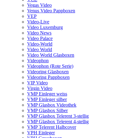
Vegas Video
Venus Video Pappboxen
VEP
Video-Live
Video Luxemburg
Video News
Video Palace
Video-World
Video World
Video World Glasboxen
Videophon
Videophon (Rote Serie)
Videoring Glasboxen
Videoring Pappboxen
VIP Video
Virgin Video
VMP Einleger weiss
VMP Einleger silber
VMP Glasbox Videothek
VMP Glasbox Silber
VMP Glasbox Telerent 3-stellig
VMP Glasbox Telerent 4-stellig
VMP Telerent Halbcover
VPH Einleger