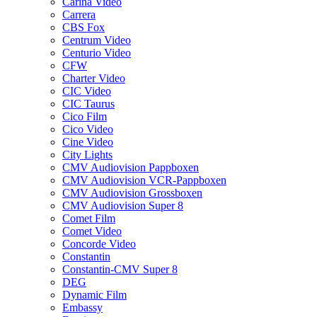
Carina Video
Carrera
CBS Fox
Centrum Video
Centurio Video
CFW
Charter Video
CIC Video
CIC Taurus
Cico Film
Cico Video
Cine Video
City Lights
CMV Audiovision Pappboxen
CMV Audiovision VCR-Pappboxen
CMV Audiovision Grossboxen
CMV Audiovision Super 8
Comet Film
Comet Video
Concorde Video
Constantin
Constantin-CMV Super 8
DEG
Dynamic Film
Embassy