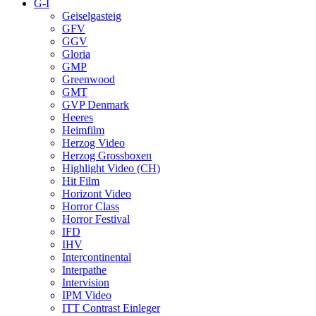
G-I
Geiselgasteig
GFV
GGV
Gloria
GMP
Greenwood
GMT
GVP Denmark
Heeres
Heimfilm
Herzog Video
Herzog Grossboxen
Highlight Video (CH)
Hit Film
Horizont Video
Horror Class
Horror Festival
IFD
IHV
Intercontinental
Interpathe
Intervision
IPM Video
ITT Contrast Einleger