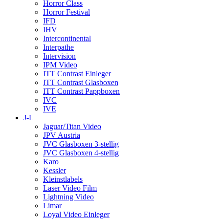
Horror Class
Horror Festival
IFD
IHV
Intercontinental
Interpathe
Intervision
IPM Video
ITT Contrast Einleger
ITT Contrast Glasboxen
ITT Contrast Pappboxen
IVC
IVE
J-L
Jaguar/Titan Video
JPV Austria
JVC Glasboxen 3-stellig
JVC Glasboxen 4-stellig
Karo
Kessler
Kleinstlabels
Laser Video Film
Lightning Video
Limar
Loyal Video Einleger