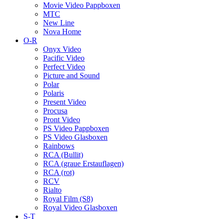
Movie Video Pappboxen
MTC
New Line
Nova Home
O-R
Onyx Video
Pacific Video
Perfect Video
Picture and Sound
Polar
Polaris
Present Video
Procusa
Pront Video
PS Video Pappboxen
PS Video Glasboxen
Rainbows
RCA (Bullit)
RCA (graue Erstauflagen)
RCA (rot)
RCV
Rialto
Royal Film (S8)
Royal Video Glasboxen
S-T