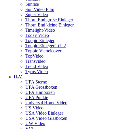
Sunrise
Sun Video Film
Super Video
Thorn Emi große Einleger
Thorn Emi kleine Einleger
Timelight-Video
Today Video
Toppic Einleger
Toppic Einleger Teil 2
Toppic Viertelcover
TopVideo
Transvideo
Trend Video
Tyrus Video
U-V
UFA Sterne
UFA Grossboxen
UFA Hartboxen
UFA Punkte
Universal Home Video
US Video
USA Video Einleger
USA Video Glasboxen
UW Video
VCL