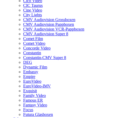
Cico Video
CIC Taurus
Cine Video
City Lights
CMV Audiovision Grossboxen
CMV Audiovision Pappboxen
CMV Audiovision VCR-Pappboxen
CMV Audiovision Super 8
Comet Film
Comet Video
Concorde Video
Constantin
Constantin-CMV Super 8
DEG
Dynamic Film
Embassy
Empire
EuroVideo
EuroVideo-IMV
Exquisit
Family Video
Famous ER
Fantasy Video
Focus
Futura Glasboxen