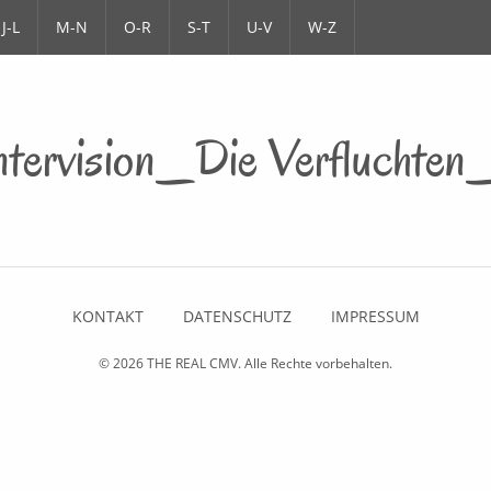
J-L
M-N
O-R
S-T
U-V
W-Z
ntervision_Die Verfluchten
KONTAKT
DATENSCHUTZ
IMPRESSUM
© 2026
THE REAL CMV
. Alle Rechte vorbehalten.