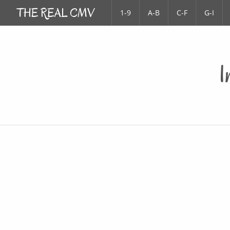
1-9
A-B
C-F
G-I
I