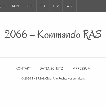
J-L
M-N
O-R
S-T
U-V
W-Z
2066 – Kommando RAS
KONTAKT
DATENSCHUTZ
IMPRESSUM
© 2026
THE REAL CMV
. Alle Rechte vorbehalten.