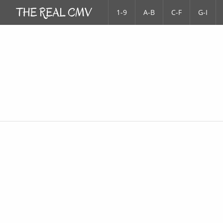
1-9
A-B
C-F
G-I