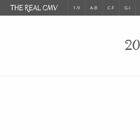
1-9
A-B
C-F
G-I
20