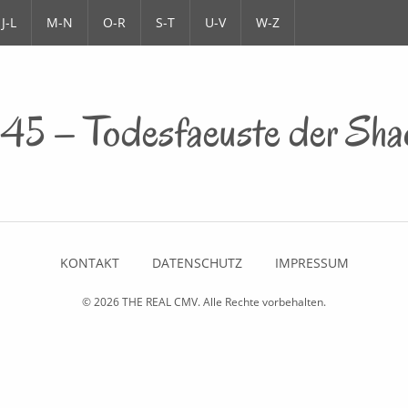
J-L
M-N
O-R
S-T
U-V
W-Z
45 – Todesfaeuste der Shao
KONTAKT
DATENSCHUTZ
IMPRESSUM
© 2026
THE REAL CMV
. Alle Rechte vorbehalten.