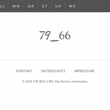
J-L
M-N
O-R
S-T
U-V
W-Z
79_66
KONTAKT
DATENSCHUTZ
IMPRESSUM
© 2026
THE REAL CMV
. Alle Rechte vorbehalten.