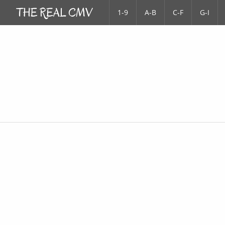
1-9
A-B
C-F
G-I