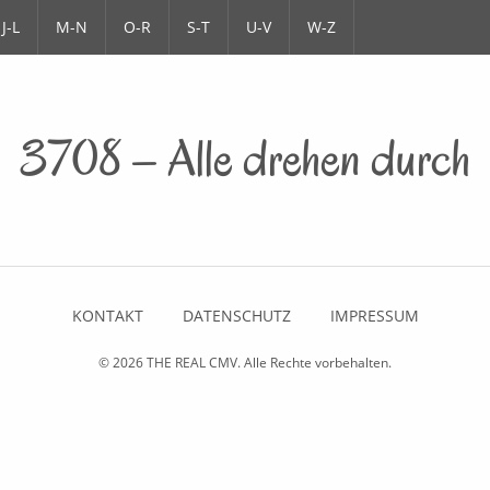
J-L
M-N
O-R
S-T
U-V
W-Z
3708 – Alle drehen durch
KONTAKT
DATENSCHUTZ
IMPRESSUM
© 2026
THE REAL CMV
. Alle Rechte vorbehalten.