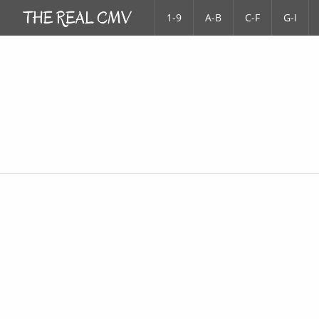
1-9
A-B
C-F
G-I