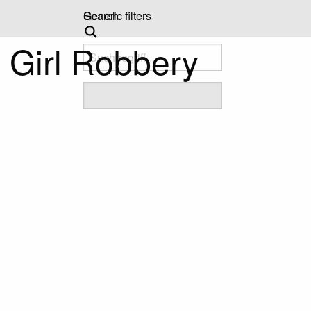
Search
Generic filters
 Girl Robbery