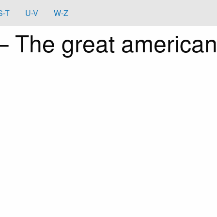
S-T
U-V
W-Z
 The great american