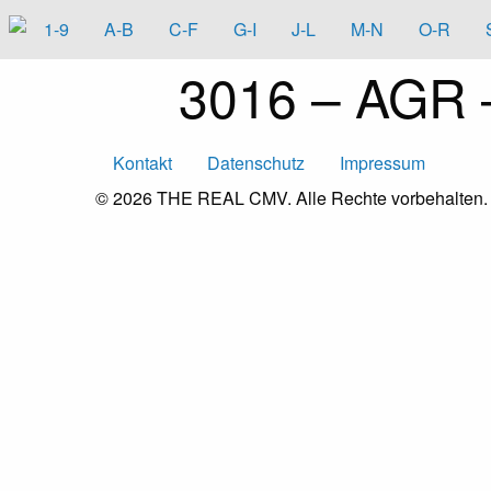
1-9
A-B
C-F
G-I
J-L
M-N
O-R
3016 – AGR –
Kontakt
Datenschutz
Impressum
© 2026
THE REAL CMV
. Alle Rechte vorbehalten.