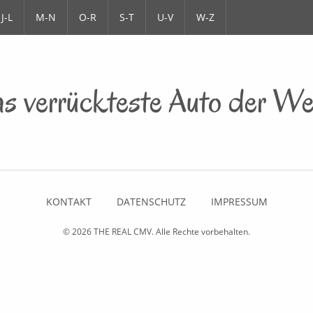
J-L
M-N
O-R
S-T
U-V
W-Z
s verrückteste Auto der Wel
KONTAKT
DATENSCHUTZ
IMPRESSUM
© 2026
THE REAL CMV
. Alle Rechte vorbehalten.