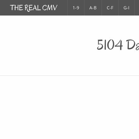
1-9
A-B
C-F
G-I
5104 Da