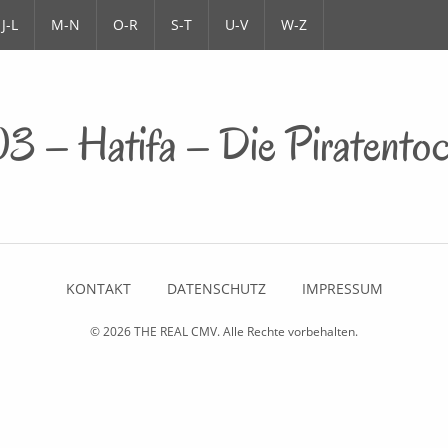
J-L
M-N
O-R
S-T
U-V
W-Z
3 – Hatifa – Die Piratentoc
KONTAKT
DATENSCHUTZ
IMPRESSUM
© 2026
THE REAL CMV
. Alle Rechte vorbehalten.