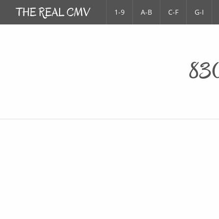
1-9
A-B
C-F
G-I
830