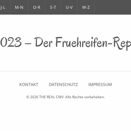
J-L
M-N
O-R
S-T
U-V
W-Z
023 – Der Fruehreifen-Rep
KONTAKT
DATENSCHUTZ
IMPRESSUM
© 2026
THE REAL CMV
. Alle Rechte vorbehalten.