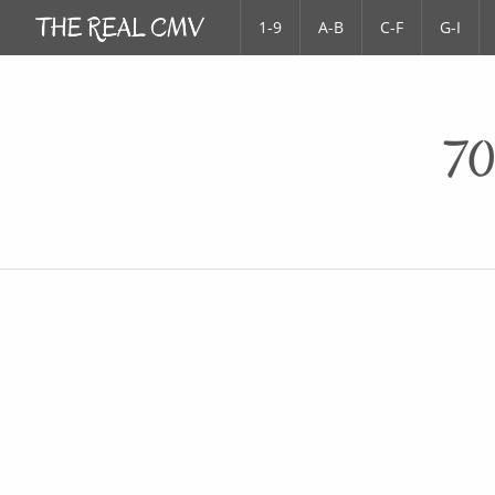
1-9
A-B
C-F
G-I
70