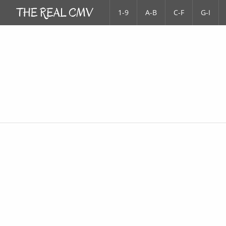
1-9
A-B
C-F
G-I