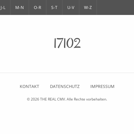
J-L
M-N
O-R
S-T
U-V
W-Z
17102
KONTAKT
DATENSCHUTZ
IMPRESSUM
© 2026
THE REAL CMV
. Alle Rechte vorbehalten.