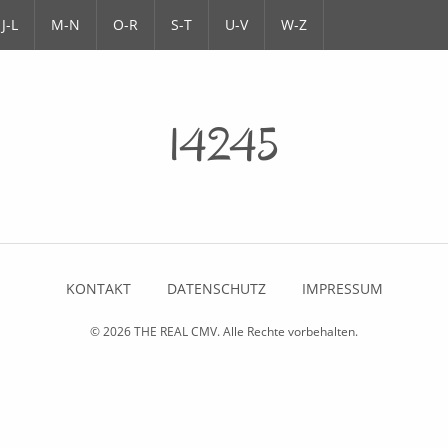
J-L
M-N
O-R
S-T
U-V
W-Z
14245
KONTAKT
DATENSCHUTZ
IMPRESSUM
© 2026
THE REAL CMV
. Alle Rechte vorbehalten.