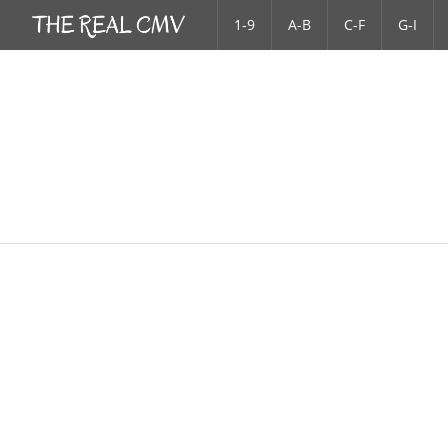
1-9
A-B
C-F
G-I