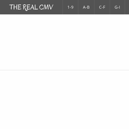
1-9
A-B
C-F
G-I