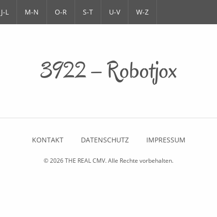
J-L
M-N
O-R
S-T
U-V
W-Z
3922 – Robotjox
KONTAKT
DATENSCHUTZ
IMPRESSUM
© 2026
THE REAL CMV
. Alle Rechte vorbehalten.